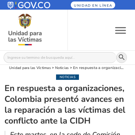
UNIDAD EN LÍNEA
Botón
Buscar:
Unidad para las Víctimas
>
Noticias
>
En respuesta a organizaciones, Colombia presentó avances en la reparación a las víctimas del conflicto ante la CIDH
NOTICIAS
En respuesta a organizaciones,
Colombia presentó avances en
la reparación a las víctimas del
conflicto ante la CIDH
Este martes, en la sede de Comisión