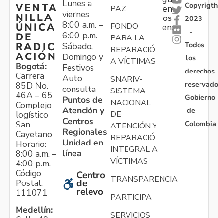
Lunes a
Copyrigth
VENTA
en
PAZ
viernes
NILLA
os
2023
8:00 a.m. –
ÚNICA
FONDO
en:
-
6:00 p.m.
DE
PARA LA
Todos
RADIC
Sábado,
REPARACIÓN
ACIÓN
Domingo y
los
A VÍCTIMAS
Bogotá:
Festivos
derechos
Carrera
Auto
SNARIV-
reservado
85D No.
consulta
SISTEMA
46A – 65
Gobierno
Puntos de
NACIONAL
Complejo
Atención y
de
logístico
DE
Centros
Colombia
San
ATENCIÓN Y
Regionales
Cayetano
REPARACIÓN
Unidad en
Horario:
INTEGRAL A
línea
8:00 a.m. –
VÍCTIMAS
4:00 p.m.
Código
Centro
TRANSPARENCIA
Postal:
de
relevo
111071
PARTICIPA
Medellín:
SERVICIOS