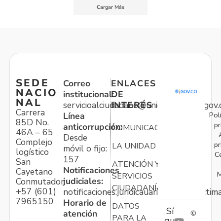
Cargar Más
SEDE
Correo
ENLACES
NACIO
institucional:
DE
NAL
servicioalciudadano@unidadvictimas.gov.
INTERÉS
Carrera
Pol
Línea
85D No.
pr
anticorrupción:
COMUNICACIONES
46A – 65
Desde
Complejo
pr
LA UNIDAD
móvil o fijo:
logístico
C
157
San
ATENCIÓN Y
Notificaciones
Cayetano
M
SERVICIOS
judiciales:
Conmutador:
CIUDADANÍA
+57 (601)
notificaciones.juridicauariv@unidadvictim
7965150
Horario de
DATOS
Sí
atención
©
PARA LA
gu