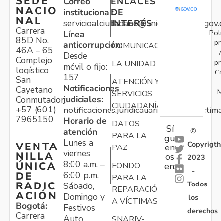
SEDE
Correo
ENLACES
NACIO
institucional:
DE
NAL
servicioalciudadano@unidadvictimas.gov.
INTERÉS
Carrera
Pol
Línea
85D No.
pr
anticorrupción:
COMUNICACIONES
46A – 65
Desde
Complejo
pr
LA UNIDAD
móvil o fijo:
logístico
C
157
San
ATENCIÓN Y
Notificaciones
Cayetano
M
SERVICIOS
judiciales:
Conmutador:
CIUDADANÍA
+57 (601)
notificaciones.juridicauariv@unidadvictim
7965150
Horario de
DATOS
Sí
atención
©
PARA LA
gu
Lunes a
Copyrigth
VENTA
en
PAZ
viernes
NILLA
os
2023
8:00 a.m. –
ÚNICA
FONDO
en:
-
6:00 p.m.
DE
PARA LA
Todos
RADIC
Sábado,
REPARACIÓN
ACIÓN
Domingo y
los
A VÍCTIMAS
Bogotá:
Festivos
derechos
Carrera
Auto
SNARIV-