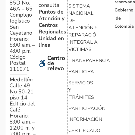
reservado
85D No.
consulta
SISTEMA
46A – 65
Gobierno
Puntos de
NACIONAL
Complejo
Atención y
de
logístico
DE
Centros
Colombia
San
ATENCIÓN Y
Regionales
Cayetano
REPARACIÓN
Unidad en
Horario:
INTEGRAL A
línea
8:00 a.m. –
VÍCTIMAS
4:00 p.m.
Código
Centro
TRANSPARENCIA
Postal:
de
relevo
111071
PARTICIPA
Medellín:
SERVICIOS
Calle 49
Y
No 50-21
TRÁMITES
piso 14
Edificio del
PARTICIPACIÓN
Café
Horario:
INFORMACIÓN
8:00 a.m. –
12:00 m. y
CERTIFICADO
2:00 p.m. –