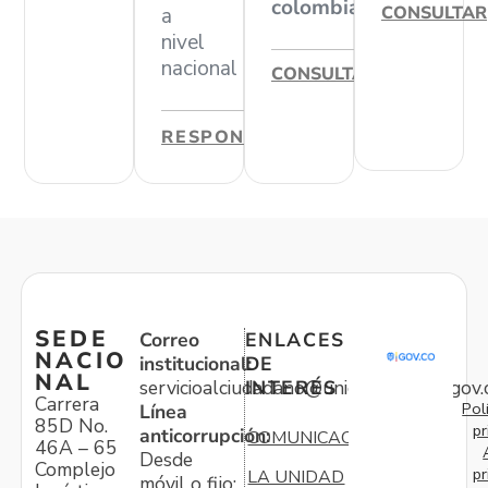
colombiano
CONSULTAR
a
nivel
nacional
CONSULTAR
RESPONDER
SEDE
Correo
ENLACES
NACIO
institucional:
DE
NAL
servicioalciudadano@unidadvictimas.gov.
INTERÉS
Carrera
Pol
Línea
85D No.
pr
anticorrupción:
COMUNICACIONES
46A – 65
Desde
Complejo
pr
LA UNIDAD
móvil o fijo: