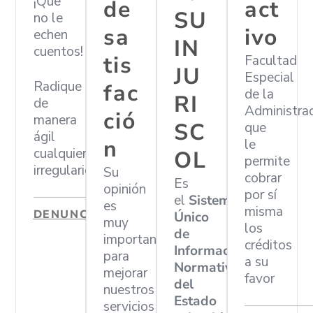
¡Que
de
act
SU
no le
sa
ivo
echen
IN
cuentos!
tis
Facultad
JU
Especial
Radique
fac
de la
RI
de
Administra
ció
manera
SC
que
ágil
n
le
cualquier
OL
permite
irregularidad
Su
cobrar
Es
opinión
por sí
el
Sistema
es
misma
DENUNCIAR
Único
muy
los
de
importante
créditos
Información
para
a su
Normativa
mejorar
favor
del
nuestros
Estado
servicios