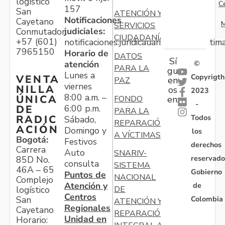
logístico
C
157
San
ATENCIÓN Y
Notificaciones
Cayetano
M
SERVICIOS
judiciales:
Conmutador:
CIUDADANÍA
+57 (601)
notificaciones.juridicauariv@unidadvictim
7965150
Horario de
DATOS
Sí
atención
©
PARA LA
gu
Lunes a
Copyrigth
VENTA
en
PAZ
viernes
NILLA
os
2023
8:00 a.m. –
ÚNICA
FONDO
en:
-
6:00 p.m.
DE
PARA LA
Todos
RADIC
Sábado,
REPARACIÓN
ACIÓN
Domingo y
los
A VÍCTIMAS
Bogotá:
Festivos
derechos
Carrera
Auto
SNARIV-
reservado
85D No.
consulta
SISTEMA
46A – 65
Gobierno
Puntos de
NACIONAL
Complejo
Atención y
de
logístico
DE
Centros
Colombia
San
ATENCIÓN Y
Regionales
Cayetano
REPARACIÓN
Unidad en
Horario: