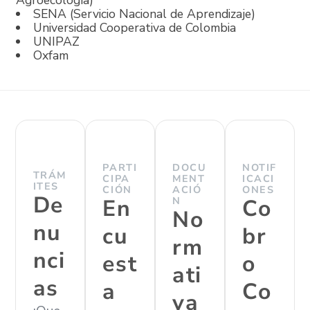
SENA (Servicio Nacional de Aprendizaje)
Universidad Cooperativa de Colombia
UNIPAZ
Oxfam
PARTI
DOCU
NOTIF
TRÁM
CIPA
MENT
ICACI
ITES
CIÓN
ACIÓ
ONES
De
En
N
Co
No
nu
cu
br
rm
nci
est
o
ati
as
a
Co
va