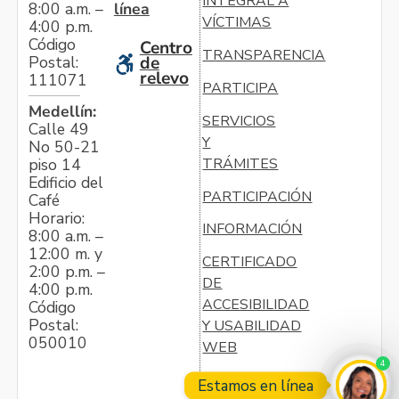
INTEGRAL A
línea
8:00 a.m. –
VÍCTIMAS
4:00 p.m.
Código
Centro
TRANSPARENCIA
Postal:
de
relevo
111071
PARTICIPA
Medellín:
SERVICIOS
Calle 49
Y
No 50-21
TRÁMITES
piso 14
Edificio del
PARTICIPACIÓN
Café
Horario:
INFORMACIÓN
8:00 a.m. –
12:00 m. y
CERTIFICADO
2:00 p.m. –
DE
4:00 p.m.
ACCESIBILIDAD
Código
Postal:
Y USABILIDAD
050010
WEB
4
Estamos en línea