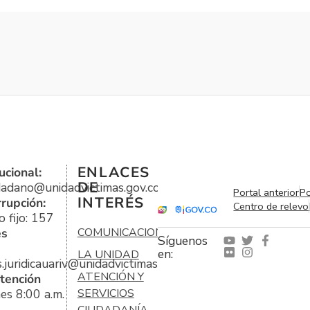
ENLACES
ucional:
DE
udadano@unidadvictimas.gov.co
Portal anterior
Po
INTERÉS
rrupción:
Centro de relevo
 fijo: 157
es
COMUNICACIONES
Síguenos
en:
LA UNIDAD
s.juridicauariv@unidadvictimas.gov.co
ATENCIÓN Y
tención
es 8:00 a.m.
SERVICIOS
CIUDADANÍA