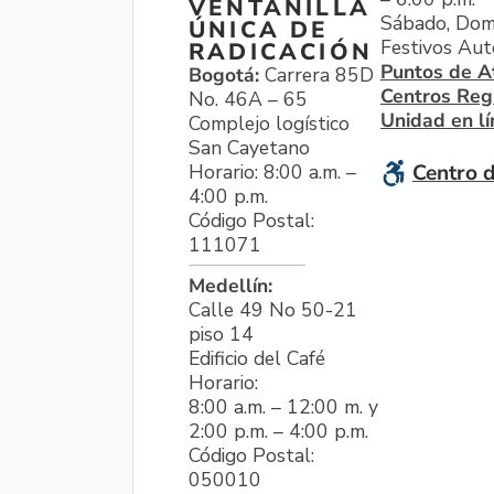
VENTANILLA
Sábado, Dom
ÚNICA DE
Festivos Aut
RADICACIÓN
Puntos de A
Bogotá:
Carrera 85D
Centros Reg
No. 46A – 65
Unidad en l
Complejo logístico
San Cayetano
Horario: 8:00 a.m. –
Centro d
4:00 p.m.
Código Postal:
111071
Medellín:
Calle 49 No 50-21
piso 14
Edificio del Café
Horario:
8:00 a.m. – 12:00 m. y
2:00 p.m. – 4:00 p.m.
Código Postal:
050010