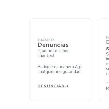
P
TRÁMITES
Denuncias
¡Que no le echen
S
cuentos!
i
m
Radique de manera ágil
s
cualquier irregularidad
n
DENUNCIAR