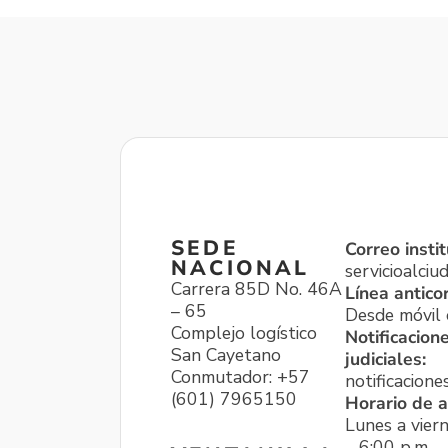
SEDE
Correo instit
NACIONAL
servicioalci
Carrera 85D No. 46A
Línea antico
– 65
Desde móvil o
Complejo logístico
Notificacion
San Cayetano
judiciales:
Conmutador: +57
notificacione
(601) 7965150
Horario de a
Lunes a viern
– 6:00 p.m.