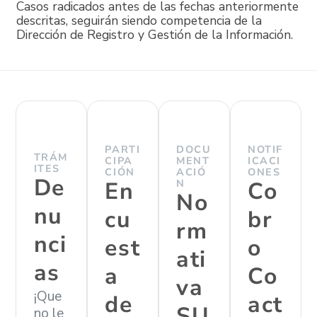
Casos radicados antes de las fechas anteriormente
descritas, seguirán siendo competencia de la
Dirección de Registro y Gestión de la Información.
PARTI
DOCU
NOTIF
TRÁM
CIPA
MENT
ICACI
ITES
CIÓN
ACIÓ
ONES
De
En
N
Co
No
nu
cu
br
rm
nci
est
o
ati
as
a
Co
va
¡Que
de
act
SU
no le