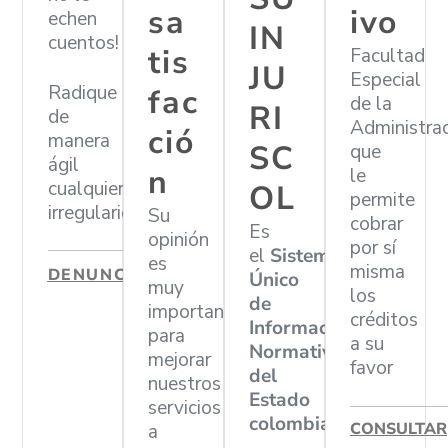
sa
ivo
echen
IN
cuentos!
tis
Facultad
JU
Especial
Radique
fac
de la
RI
de
Administra
ció
manera
SC
que
ágil
n
le
cualquier
OL
permite
irregularidad
Su
cobrar
Es
opinión
por sí
el
Sistema
es
misma
DENUNCIAR
Único
muy
los
de
importante
créditos
Información
para
a su
Normativa
mejorar
favor
del
nuestros
Estado
servicios
colombiano
CONSULTAR
a