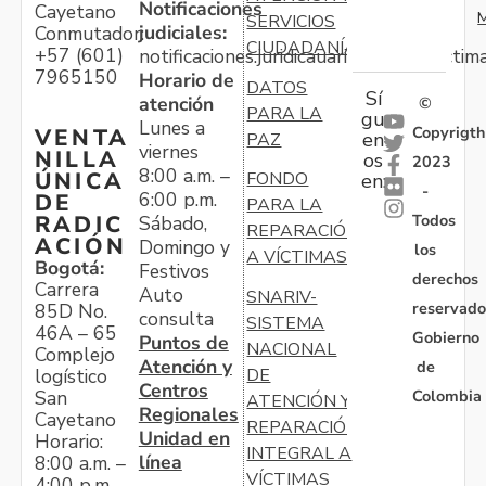
Notificaciones
Cayetano
M
SERVICIOS
judiciales:
Conmutador:
CIUDADANÍA
+57 (601)
notificaciones.juridicauariv@unidadvictim
7965150
Horario de
DATOS
Sí
atención
©
PARA LA
gu
Lunes a
Copyrigth
VENTA
en
PAZ
viernes
NILLA
os
2023
8:00 a.m. –
ÚNICA
FONDO
en:
-
6:00 p.m.
DE
PARA LA
Todos
RADIC
Sábado,
REPARACIÓN
ACIÓN
Domingo y
los
A VÍCTIMAS
Bogotá:
Festivos
derechos
Carrera
Auto
SNARIV-
reservado
85D No.
consulta
SISTEMA
46A – 65
Gobierno
Puntos de
NACIONAL
Complejo
Atención y
de
logístico
DE
Centros
Colombia
San
ATENCIÓN Y
Regionales
Cayetano
REPARACIÓN
Unidad en
Horario:
INTEGRAL A
línea
8:00 a.m. –
VÍCTIMAS
4:00 p.m.