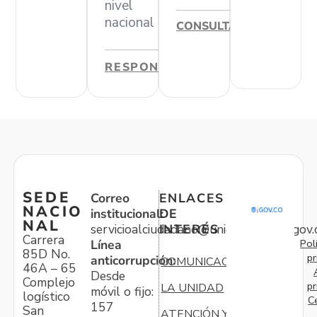
nivel
nacional
CONSULTAR
RESPONDER
SEDE
Correo
ENLACES
NACIO
institucional:
DE
NAL
servicioalciudadano@unidadvictimas.gov.
INTERÉS
Carrera
Pol
Línea
85D No.
pr
anticorrupción:
COMUNICACIONES
46A – 65
Desde
Complejo
pr
LA UNIDAD
móvil o fijo:
logístico
C
157
San
ATENCIÓN Y