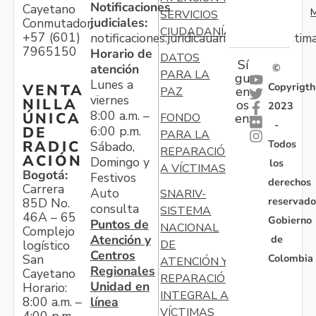
Notificaciones
Cayetano
M
SERVICIOS
judiciales:
Conmutador:
CIUDADANÍA
+57 (601)
notificaciones.juridicauariv@unidadvictim
7965150
Horario de
DATOS
Sí
atención
©
PARA LA
gu
Lunes a
Copyrigth
VENTA
en
PAZ
viernes
NILLA
os
2023
8:00 a.m. –
ÚNICA
FONDO
en:
-
6:00 p.m.
DE
PARA LA
Todos
RADIC
Sábado,
REPARACIÓN
ACIÓN
Domingo y
los
A VÍCTIMAS
Bogotá:
Festivos
derechos
Carrera
Auto
SNARIV-
reservado
85D No.
consulta
SISTEMA
46A – 65
Gobierno
Puntos de
NACIONAL
Complejo
Atención y
de
logístico
DE
Centros
Colombia
San
ATENCIÓN Y
Regionales
Cayetano
REPARACIÓN
Unidad en
Horario:
INTEGRAL A
línea
8:00 a.m. –
VÍCTIMAS