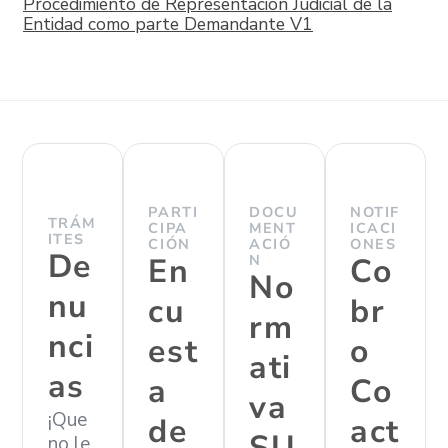
Procedimiento de Representación Judicial de la
Entidad como parte Demandante V1
PARTI
DOCU
NOTIF
TRÁM
CIPA
MENT
ICACI
ITES
CIÓN
ACIÓ
ONES
De
En
N
Co
No
nu
cu
br
rm
nci
est
o
ati
as
a
Co
va
¡Que
de
act
SU
no le