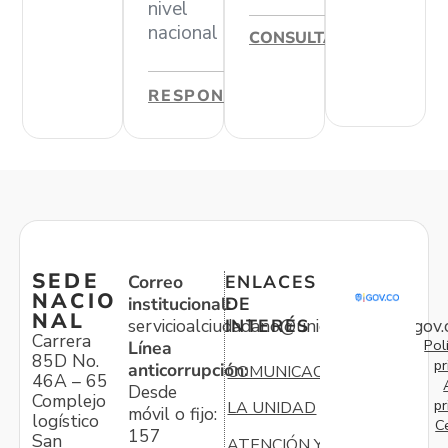
nivel
nacional
CONSULTAR
RESPONDER
SEDE
Correo
ENLACES
NACIO
institucional:
DE
NAL
servicioalciudadano@unidadvictimas.gov.
INTERÉS
Carrera
Pol
Línea
85D No.
pr
anticorrupción:
COMUNICACIONES
46A – 65
Desde
Complejo
pr
LA UNIDAD
móvil o fijo:
logístico
C
157
San
ATENCIÓN Y