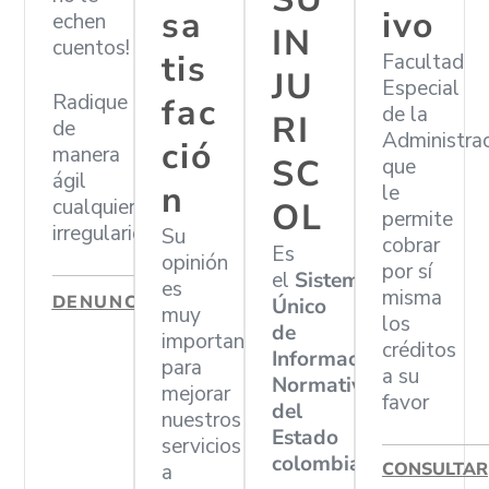
sa
ivo
echen
IN
cuentos!
tis
Facultad
JU
Especial
Radique
fac
de la
RI
de
Administra
ció
manera
SC
que
ágil
n
le
cualquier
OL
permite
irregularidad
Su
cobrar
Es
opinión
por sí
el
Sistema
es
misma
DENUNCIAR
Único
muy
los
de
importante
créditos
Información
para
a su
Normativa
mejorar
favor
del
nuestros
Estado
servicios
colombiano
CONSULTAR
a