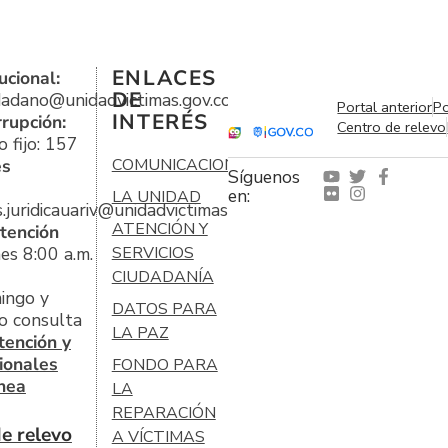
ENLACES
ucional:
DE
udadano@unidadvictimas.gov.co
Portal anterior
Po
INTERÉS
rrupción:
Centro de relevo
 fijo: 157
es
COMUNICACIONES
Síguenos
en:
LA UNIDAD
s.juridicauariv@unidadvictimas.gov.co
ATENCIÓN Y
tención
es 8:00 a.m.
SERVICIOS
CIUDADANÍA
ingo y
DATOS PARA
o consulta
LA PAZ
tención y
ionales
FONDO PARA
ínea
LA
REPARACIÓN
e relevo
A VÍCTIMAS