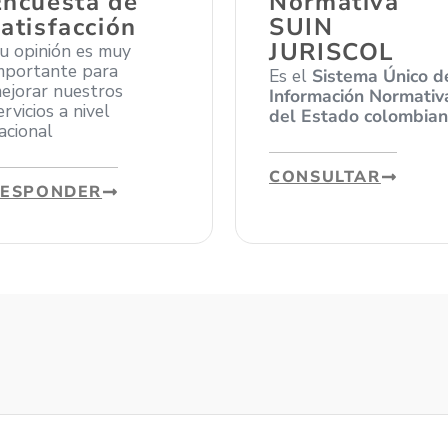
Encuesta de
Normativa
satisfacción
SUIN
JURISCOL
u opinión es muy
mportante para
Es el
Sistema Único d
ejorar nuestros
Información Normativ
ervicios a nivel
del Estado colombia
acional
CONSULTAR
RESPONDER