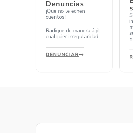
Denuncias
¡Que no le echen
S
cuentos!
i
m
Radique de manera ágil
s
cualquier irregularidad
n
DENUNCIAR