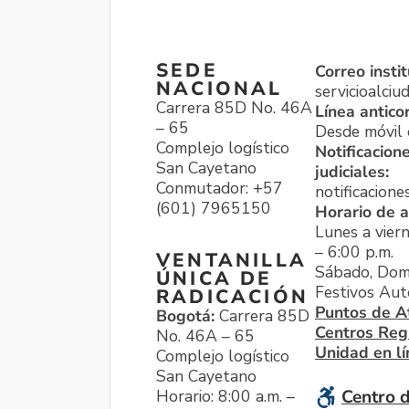
SEDE
Correo instit
NACIONAL
servicioalci
Carrera 85D No. 46A
Línea antico
– 65
Desde móvil o
Complejo logístico
Notificacion
San Cayetano
judiciales:
Conmutador: +57
notificacione
(601) 7965150
Horario de a
Lunes a viern
– 6:00 p.m.
VENTANILLA
Sábado, Dom
ÚNICA DE
Festivos Aut
RADICACIÓN
Puntos de A
Bogotá:
Carrera 85D
Centros Reg
No. 46A – 65
Unidad en l
Complejo logístico
San Cayetano
Horario: 8:00 a.m. –
Centro d