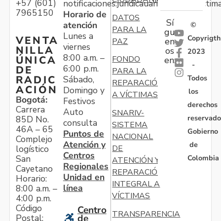
+57 (601)
notificaciones.juridicauariv@unidadvictim
7965150
Horario de
DATOS
Sí
atención
©
PARA LA
gu
Lunes a
Copyrigth
VENTA
en
PAZ
viernes
NILLA
os
2023
8:00 a.m. –
ÚNICA
FONDO
en:
-
6:00 p.m.
DE
PARA LA
Todos
RADIC
Sábado,
REPARACIÓN
ACIÓN
Domingo y
los
A VÍCTIMAS
Bogotá:
Festivos
derechos
Carrera
Auto
SNARIV-
reservado
85D No.
consulta
SISTEMA
46A – 65
Gobierno
Puntos de
NACIONAL
Complejo
Atención y
de
logístico
DE
Centros
Colombia
San
ATENCIÓN Y
Regionales
Cayetano
REPARACIÓN
Unidad en
Horario:
INTEGRAL A
línea
8:00 a.m. –
VÍCTIMAS
4:00 p.m.
Código
Centro
TRANSPARENCIA
Postal:
de