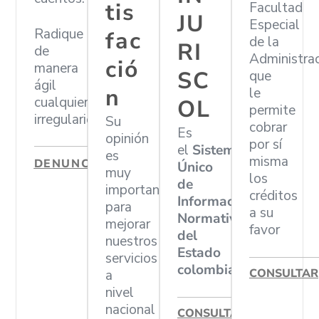
tis
Facultad
JU
Especial
Radique
fac
de la
RI
de
Administra
ció
manera
SC
que
ágil
n
le
cualquier
OL
permite
irregularidad
Su
cobrar
Es
opinión
por sí
el
Sistema
es
misma
DENUNCIAR
Único
muy
los
de
importante
créditos
Información
para
a su
Normativa
mejorar
favor
del
nuestros
Estado
servicios
colombiano
CONSULTAR
a
nivel
nacional
CONSULTAR