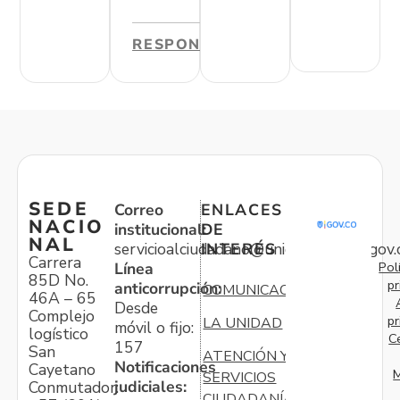
RESPONDER
SEDE
Correo
ENLACES
NACIO
institucional:
DE
NAL
servicioalciudadano@unidadvictimas.gov.
INTERÉS
Carrera
Pol
Línea
85D No.
pr
anticorrupción:
COMUNICACIONES
46A – 65
Desde
Complejo
pr
LA UNIDAD
móvil o fijo:
logístico
C
157
San
ATENCIÓN Y
Notificaciones
Cayetano
M
SERVICIOS
judiciales:
Conmutador:
CIUDADANÍA