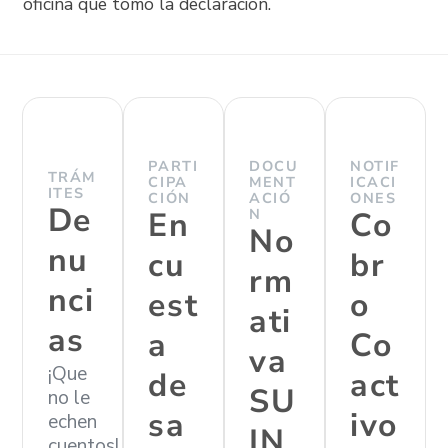
oficina que tomó la declaración.
PARTI
DOCU
NOTIF
TRÁM
CIPA
MENT
ICACI
ITES
CIÓN
ACIÓ
ONES
De
En
N
Co
No
nu
cu
br
rm
nci
est
o
ati
as
a
Co
va
¡Que
de
act
SU
no le
sa
ivo
echen
IN
cuentos!