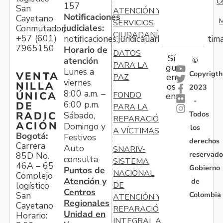
C
157
San
ATENCIÓN Y
Notificaciones
Cayetano
M
SERVICIOS
judiciales:
Conmutador:
CIUDADANÍA
+57 (601)
notificaciones.juridicauariv@unidadvictim
7965150
Horario de
DATOS
Sí
atención
©
PARA LA
gu
Lunes a
Copyrigth
VENTA
en
PAZ
viernes
NILLA
os
2023
8:00 a.m. –
ÚNICA
FONDO
en:
-
6:00 p.m.
DE
PARA LA
Todos
RADIC
Sábado,
REPARACIÓN
ACIÓN
Domingo y
los
A VÍCTIMAS
Bogotá:
Festivos
derechos
Carrera
Auto
SNARIV-
reservado
85D No.
consulta
SISTEMA
46A – 65
Gobierno
Puntos de
NACIONAL
Complejo
Atención y
de
logístico
DE
Centros
Colombia
San
ATENCIÓN Y
Regionales
Cayetano
REPARACIÓN
Unidad en
Horario:
INTEGRAL A