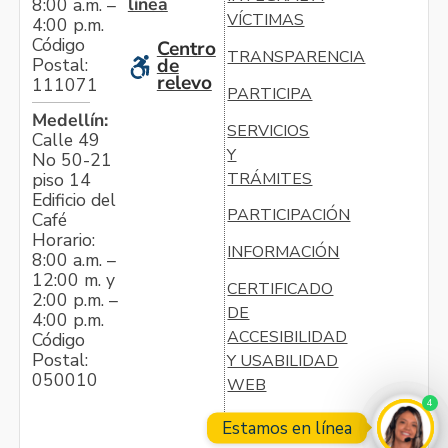
línea
8:00 a.m. –
VÍCTIMAS
4:00 p.m.
Código
Centro
TRANSPARENCIA
Postal:
de
relevo
111071
PARTICIPA
Medellín:
SERVICIOS
Calle 49
Y
No 50-21
TRÁMITES
piso 14
Edificio del
PARTICIPACIÓN
Café
Horario:
INFORMACIÓN
8:00 a.m. –
12:00 m. y
CERTIFICADO
2:00 p.m. –
DE
4:00 p.m.
ACCESIBILIDAD
Código
Postal:
Y USABILIDAD
050010
WEB
4
Estamos en línea