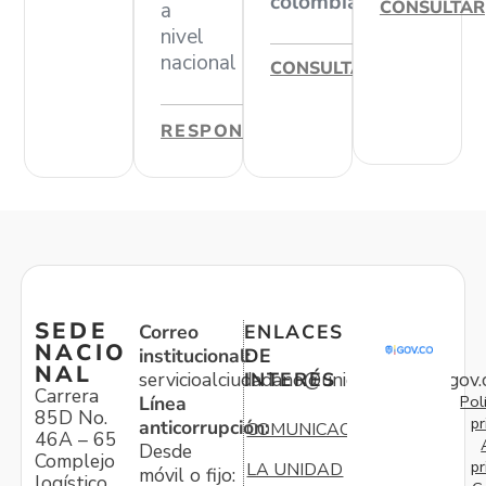
colombiano
CONSULTAR
a
nivel
nacional
CONSULTAR
RESPONDER
SEDE
Correo
ENLACES
NACIO
institucional:
DE
NAL
servicioalciudadano@unidadvictimas.gov.
INTERÉS
Carrera
Pol
Línea
85D No.
pr
anticorrupción:
COMUNICACIONES
46A – 65
Desde
Complejo
pr
LA UNIDAD
móvil o fijo:
logístico