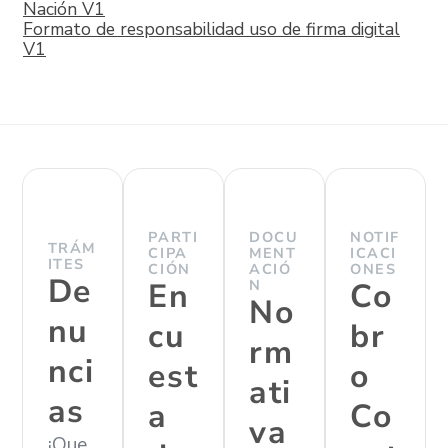
Nación V1
Formato de responsabilidad uso de firma digital
V1
PARTI
DOCU
NOTIF
TRÁM
CIPA
MENT
ICACI
ITES
CIÓN
ACIÓ
ONES
De
En
N
Co
No
nu
cu
br
rm
nci
est
o
ati
as
a
Co
va
¡Que