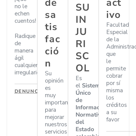
de
act
SU
no le
sa
ivo
echen
IN
cuentos!
tis
Facultad
JU
Especial
Radique
fac
de la
RI
de
Administra
ció
manera
SC
que
ágil
n
le
cualquier
OL
permite
irregularidad
Su
cobrar
Es
opinión
por sí
el
Sistema
es
misma
DENUNCIAR
Único
muy
los
de
importante
créditos
Información
para
a su
Normativa
mejorar
favor
del
nuestros
Estado
servicios