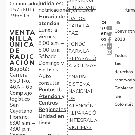
SERVICIOS
judiciales:
Conmutador:
CIUDADANÍA
+57 (601)
notificaciones.juridicauariv@unidadvictim
7965150
Horario de
DATOS
Sí
atención
©
PARA LA
gu
Lunes a
Copyrigth
VENTA
en
PAZ
viernes
NILLA
os
2023
8:00 a.m. –
ÚNICA
FONDO
en:
-
6:00 p.m.
DE
PARA LA
Todos
RADIC
Sábado,
REPARACIÓN
ACIÓN
Domingo y
los
A VÍCTIMAS
Bogotá:
Festivos
derechos
Carrera
Auto
SNARIV-
reservado
85D No.
consulta
SISTEMA
46A – 65
Gobierno
Puntos de
NACIONAL
Complejo
Atención y
de
logístico
DE
Centros
Colombia
San
ATENCIÓN Y
Regionales
Cayetano
REPARACIÓN
Unidad en
Horario:
INTEGRAL A
línea
8:00 a.m. –
VÍCTIMAS
4:00 p.m.