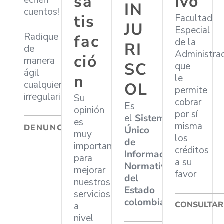
sa
ivo
echen
IN
cuentos!
tis
Facultad
JU
Especial
Radique
fac
de la
RI
de
Administra
ció
manera
SC
que
ágil
n
le
cualquier
OL
permite
irregularidad
Su
cobrar
Es
opinión
por sí
el
Sistema
es
misma
DENUNCIAR
Único
muy
los
de
importante
créditos
Información
para
a su
Normativa
mejorar
favor
del
nuestros
Estado
servicios
colombiano
CONSULTAR
a
nivel