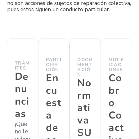
no son acciones de sujetos de reparación colectiva,
pues estos siguen un conducto particular.
PARTI
DOCU
NOTIF
TRÁM
CIPA
MENT
ICACI
ITES
CIÓN
ACIÓ
ONES
De
En
N
Co
No
nu
cu
br
rm
nci
est
o
ati
as
a
Co
va
¡Que
de
act
SU
no le