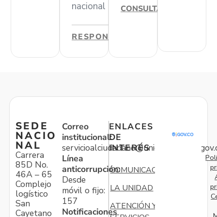
nacional
CONSULTAR
RESPONDER
SEDE
Correo
ENLACES
NACIO
institucional:
DE
NAL
servicioalciudadano@unidadvictimas.gov.
INTERÉS
Carrera
Pol
Línea
85D No.
pr
anticorrupción:
COMUNICACIONES
46A – 65
Desde
Complejo
pr
LA UNIDAD
móvil o fijo:
logístico
C
157
San
ATENCIÓN Y
Notificaciones
Cayetano
M