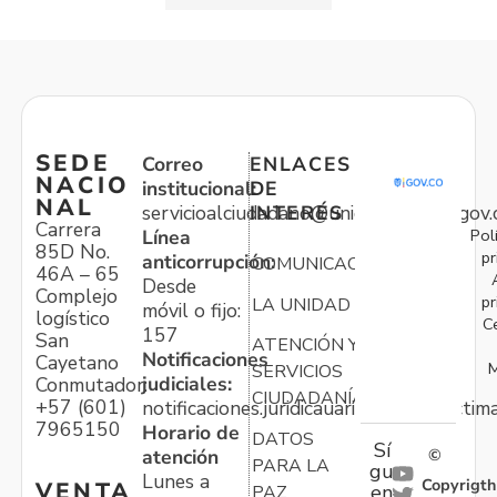
SEDE
Correo
ENLACES
NACIO
institucional:
DE
NAL
servicioalciudadano@unidadvictimas.gov.
INTERÉS
Carrera
Pol
Línea
85D No.
pr
anticorrupción:
COMUNICACIONES
46A – 65
Desde
Complejo
pr
LA UNIDAD
móvil o fijo:
logístico
C
157
San
ATENCIÓN Y
Notificaciones
Cayetano
M
SERVICIOS
judiciales:
Conmutador:
CIUDADANÍA
+57 (601)
notificaciones.juridicauariv@unidadvictim
7965150
Horario de
DATOS
Sí
atención
©
PARA LA
gu
Lunes a
Copyrigth
VENTA
en
PAZ