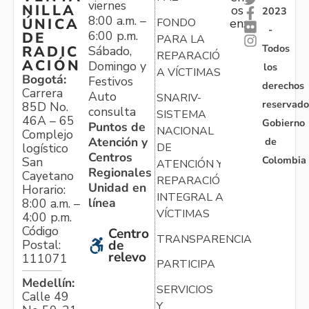
viernes
NILLA
os
2023
8:00 a.m. –
ÚNICA
FONDO
en:
-
6:00 p.m.
DE
PARA LA
Todos
RADIC
Sábado,
REPARACIÓN
ACIÓN
Domingo y
los
A VÍCTIMAS
Bogotá:
Festivos
derechos
Carrera
Auto
SNARIV-
reservado
85D No.
consulta
SISTEMA
46A – 65
Gobierno
Puntos de
NACIONAL
Complejo
Atención y
de
logístico
DE
Centros
Colombia
San
ATENCIÓN Y
Regionales
Cayetano
REPARACIÓN
Unidad en
Horario:
INTEGRAL A
línea
8:00 a.m. –
VÍCTIMAS
4:00 p.m.
Código
Centro
TRANSPARENCIA
Postal:
de
relevo
111071
PARTICIPA
Medellín:
SERVICIOS
Calle 49
Y