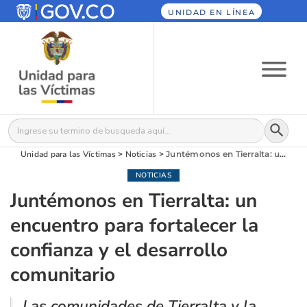
UNIDAD EN LÍNEA
Botón
Buscar:
Unidad para las Víctimas
>
Noticias
>
Juntémonos en Tierralta: un encuentro para fortalecer la confianza y el desarrollo comunitario
NOTICIAS
Juntémonos en Tierralta: un
encuentro para fortalecer la
confianza y el desarrollo
comunitario
Las comunidades de Tierralta y la