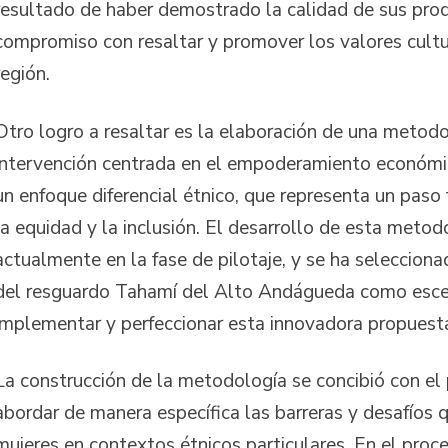
resultado de haber demostrado la calidad de sus pro
compromiso con resaltar y promover los valores cultu
región.
Otro logro a resaltar es la elaboración de una metod
intervención centrada en el empoderamiento económi
un enfoque diferencial étnico, que representa un paso
la equidad y la inclusión. El desarrollo de esta meto
actualmente en la fase de pilotaje, y se ha seleccion
del resguardo Tahamí del Alto Andágueda como esce
implementar y perfeccionar esta innovadora propuest
La construcción de la metodología se concibió con el
abordar de manera específica las barreras y desafíos 
mujeres en contextos étnicos particulares. En el proce