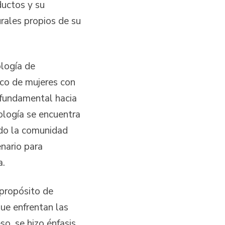
ductos y su
rales propios de su
ología de
co de mujeres con
 fundamental hacia
dología se encuentra
ado la comunidad
nario para
a.
 propósito de
que enfrentan las
so, se hizo énfasis