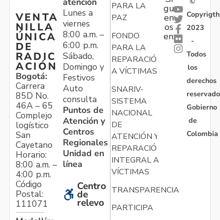
atención
©
PARA LA
gu
Lunes a
Copyrigth
VENTA
en
PAZ
viernes
NILLA
os
2023
8:00 a.m. –
ÚNICA
FONDO
en:
-
6:00 p.m.
DE
PARA LA
Todos
RADIC
Sábado,
REPARACIÓN
ACIÓN
Domingo y
los
A VÍCTIMAS
Bogotá:
Festivos
derechos
Carrera
Auto
SNARIV-
reservado
85D No.
consulta
SISTEMA
46A – 65
Gobierno
Puntos de
NACIONAL
Complejo
Atención y
de
logístico
DE
Centros
Colombia
San
ATENCIÓN Y
Regionales
Cayetano
REPARACIÓN
Unidad en
Horario:
INTEGRAL A
línea
8:00 a.m. –
VÍCTIMAS
4:00 p.m.
Código
Centro
TRANSPARENCIA
Postal:
de
relevo
111071
PARTICIPA