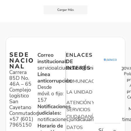
Cargar Más
SEDE
Correo
ENLACES
NACIO
institucional:
DE
NAL
servicioalciudadano@unidadvictimas.gov.
INTERÉS
Carrera
Pol
Línea
85D No.
pr
anticorrupción:
COMUNICACIONES
46A – 65
Desde
Complejo
pr
LA UNIDAD
móvil o fijo:
logístico
C
157
San
ATENCIÓN Y
Notificaciones
Cayetano
M
SERVICIOS
judiciales:
Conmutador:
CIUDADANÍA
+57 (601)
notificaciones.juridicauariv@unidadvictim
7965150
Horario de
DATOS
Sí