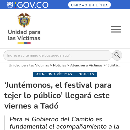
UNIDAD EN LÍNEA
Botón
Buscar:
Unidad para las Víctimas
>
Noticias
>
Atención a Víctimas
>
‘Juntémonos, el festival para tejer lo público’ llegará este viernes a Tadó
ATENCIÓN A VÍCTIMAS
NOTICIAS
‘Juntémonos, el festival para
tejer lo público’ llegará este
viernes a Tadó
Para el Gobierno del Cambio es
fundamental el acompañamiento a la