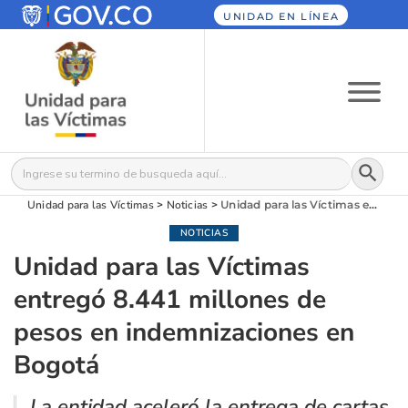
UNIDAD EN LÍNEA
Botón
Buscar:
Unidad para las Víctimas
>
Noticias
>
Unidad para las Víctimas entregó 8.441 millones de pesos en indemnizaciones en Bogotá
NOTICIAS
Unidad para las Víctimas
entregó 8.441 millones de
pesos en indemnizaciones en
Bogotá
La entidad aceleró la entrega de cartas