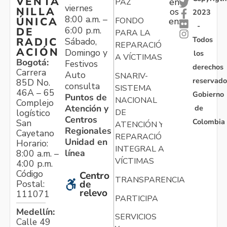
VENTA
en
PAZ
viernes
NILLA
os
2023
8:00 a.m. –
ÚNICA
FONDO
en:
-
6:00 p.m.
DE
PARA LA
Todos
RADIC
Sábado,
REPARACIÓN
ACIÓN
Domingo y
los
A VÍCTIMAS
Bogotá:
Festivos
derechos
Carrera
Auto
SNARIV-
reservado
85D No.
consulta
SISTEMA
46A – 65
Gobierno
Puntos de
NACIONAL
Complejo
Atención y
de
logístico
DE
Centros
Colombia
San
ATENCIÓN Y
Regionales
Cayetano
REPARACIÓN
Unidad en
Horario:
INTEGRAL A
línea
8:00 a.m. –
VÍCTIMAS
4:00 p.m.
Código
Centro
TRANSPARENCIA
Postal:
de
relevo
111071
PARTICIPA
Medellín:
SERVICIOS
Calle 49