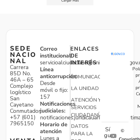
Cargar Más
SEDE
Correo
ENLACES
NACIO
institucional:
DE
NAL
servicioalciudadano@unidadvictimas.gov.
INTERÉS
Carrera
Pol
Línea
85D No.
pr
anticorrupción:
COMUNICACIONES
46A – 65
Desde
Complejo
pr
LA UNIDAD
móvil o fijo:
logístico
C
157
San
ATENCIÓN Y
Notificaciones
Cayetano
M
SERVICIOS
judiciales:
Conmutador:
CIUDADANÍA
+57 (601)
notificaciones.juridicauariv@unidadvictim
7965150
Horario de
DATOS
Sí
atención
©
PARA LA
gu
Lunes a
Copyrigth