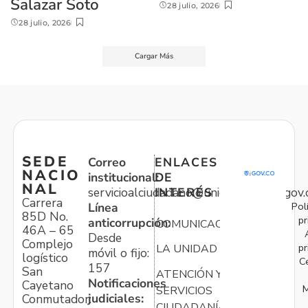
Salazar Soto
28 julio, 2026
28 julio, 2026
Cargar Más
SEDE
Correo
ENLACES
NACIO
institucional:
DE
NAL
servicioalciudadano@unidadvictimas.gov.
INTERÉS
Carrera
Pol
Línea
85D No.
pr
anticorrupción:
COMUNICACIONES
46A – 65
Desde
Complejo
pr
LA UNIDAD
móvil o fijo:
logístico
C
157
San
ATENCIÓN Y
Notificaciones
Cayetano
M
SERVICIOS
judiciales:
Conmutador:
CIUDADANÍA