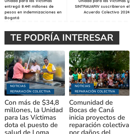
Unidad para las Víctimas
Unidad para las Víctimas y
entregó 8.441 millones de
SINTRAUARIV suscribieron el
pesos en indemnizaciones en
Acuerdo Colectivo 2024
Bogotá
TE PODRÍA INTERESAR
NOTICIAS
NOTICIAS
REPARACIÓN COLECTIVA
REPARACIÓN COLECTIVA
Con más de $34,8
Comunidad de
millones, la Unidad
Bocas de Caná
para las Víctimas
inicia proyectos de
dota el puesto de
reparación colectiva
salud de Loma
por daños del