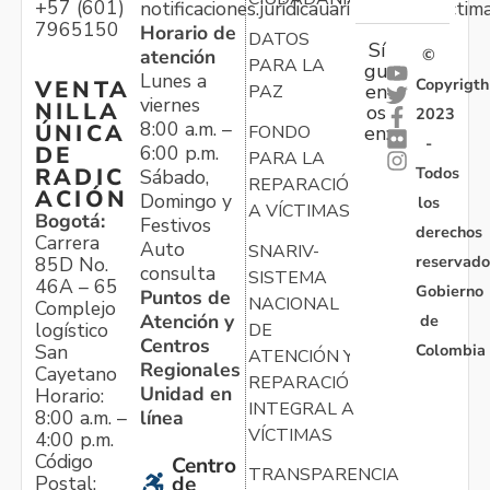
+57 (601)
notificaciones.juridicauariv@unidadvictim
7965150
Horario de
DATOS
Sí
atención
©
PARA LA
gu
Lunes a
Copyrigth
VENTA
en
PAZ
viernes
NILLA
os
2023
8:00 a.m. –
ÚNICA
FONDO
en:
-
6:00 p.m.
DE
PARA LA
Todos
RADIC
Sábado,
REPARACIÓN
ACIÓN
Domingo y
los
A VÍCTIMAS
Bogotá:
Festivos
derechos
Carrera
Auto
SNARIV-
reservado
85D No.
consulta
SISTEMA
46A – 65
Gobierno
Puntos de
NACIONAL
Complejo
Atención y
de
logístico
DE
Centros
Colombia
San
ATENCIÓN Y
Regionales
Cayetano
REPARACIÓN
Unidad en
Horario:
INTEGRAL A
línea
8:00 a.m. –
VÍCTIMAS
4:00 p.m.
Código
Centro
TRANSPARENCIA
Postal:
de