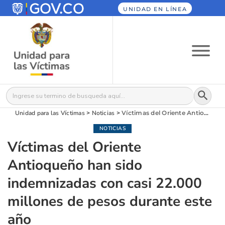
UNIDAD EN LÍNEA
Botón
Buscar:
Unidad para las Víctimas
>
Noticias
>
Víctimas del Oriente Antioqueño han sido indemnizadas con casi 22.000 millones de pesos durante este año
NOTICIAS
Víctimas del Oriente
Antioqueño han sido
indemnizadas con casi 22.000
millones de pesos durante este
año