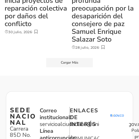
inicia proyectos de
profunda
reparación colectiva
preocupación por la
por daños del
desaparición del
conflicto
consejero de paz
Samuel Enrique
30 julio, 2026
Salazar Soto
28 julio, 2026
Cargar Más
SEDE
Correo
ENLACES
NACIO
institucional:
DE
NAL
servicioalciudadano@unidadvictimas.gov.
INTERÉS
Carrera
Pol
Línea
85D No.
pr
anticorrupción:
COMUNICACIONES