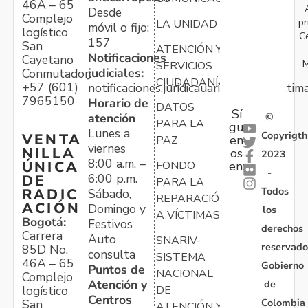
46A – 65
Desde
Complejo
pr
LA UNIDAD
móvil o fijo:
logístico
C
157
San
ATENCIÓN Y
Notificaciones
Cayetano
M
SERVICIOS
judiciales:
Conmutador:
CIUDADANÍA
+57 (601)
notificaciones.juridicauariv@unidadvictim
7965150
Horario de
DATOS
Sí
atención
©
PARA LA
gu
Lunes a
Copyrigth
VENTA
en
PAZ
viernes
NILLA
os
2023
8:00 a.m. –
ÚNICA
FONDO
en:
-
6:00 p.m.
DE
PARA LA
Todos
RADIC
Sábado,
REPARACIÓN
ACIÓN
Domingo y
los
A VÍCTIMAS
Bogotá:
Festivos
derechos
Carrera
Auto
SNARIV-
reservado
85D No.
consulta
SISTEMA
46A – 65
Gobierno
Puntos de
NACIONAL
Complejo
Atención y
de
logístico
DE
Centros
Colombia
San
ATENCIÓN Y