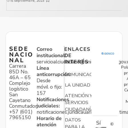
15 septiembre, 2023
SEDE
Correo
ENLACES
NACIO
institucional:
DE
NAL
servicioalciudadano@unidadvictimas.gov.
INTERÉS
Carrera
Pol
Línea
85D No.
pr
anticorrupción:
COMUNICACIONES
46A – 65
Desde
Complejo
pr
LA UNIDAD
móvil o fijo:
logístico
C
157
San
ATENCIÓN Y
Notificaciones
Cayetano
M
SERVICIOS
judiciales:
Conmutador:
CIUDADANÍA
+57 (601)
notificaciones.juridicauariv@unidadvictim
7965150
Horario de
DATOS
Sí
atención
©
PARA LA