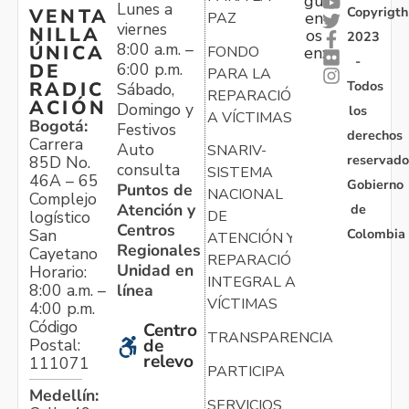
gu
Lunes a
Copyrigth
VENTA
en
PAZ
viernes
NILLA
os
2023
8:00 a.m. –
ÚNICA
FONDO
en:
-
6:00 p.m.
DE
PARA LA
Todos
RADIC
Sábado,
REPARACIÓN
ACIÓN
Domingo y
los
A VÍCTIMAS
Bogotá:
Festivos
derechos
Carrera
Auto
SNARIV-
reservado
85D No.
consulta
SISTEMA
46A – 65
Gobierno
Puntos de
NACIONAL
Complejo
Atención y
de
logístico
DE
Centros
Colombia
San
ATENCIÓN Y
Regionales
Cayetano
REPARACIÓN
Unidad en
Horario:
INTEGRAL A
línea
8:00 a.m. –
VÍCTIMAS
4:00 p.m.
Código
Centro
TRANSPARENCIA
Postal:
de
relevo
111071
PARTICIPA
Medellín:
SERVICIOS