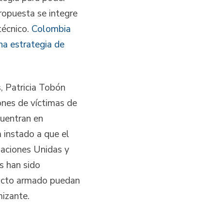
ropuesta se integre
técnico.
Colombia
na estrategia de
s, Patricia Tobón
ones de víctimas de
uentran en
 instado a que el
aciones Unidas y
s han sido
flicto armado puedan
mizante.