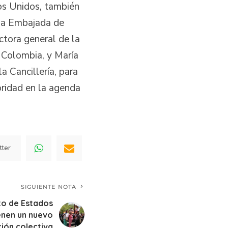
os Unidos, también
 la Embajada de
tora general de la
 Colombia, y María
a Cancillería, para
ioridad en la agenda
tter
SIGUIENTE NOTA
to de Estados
ienen un nuevo
ión colectiva