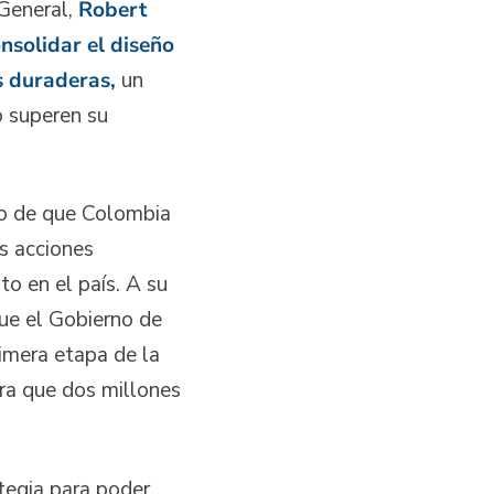
 General,
Robert
nsolidar el diseño
s duraderas,
un
o superen su
eo de que Colombia
s acciones
o en el país. A su
que el Gobierno de
imera etapa de la
era que dos millones
tegia para poder