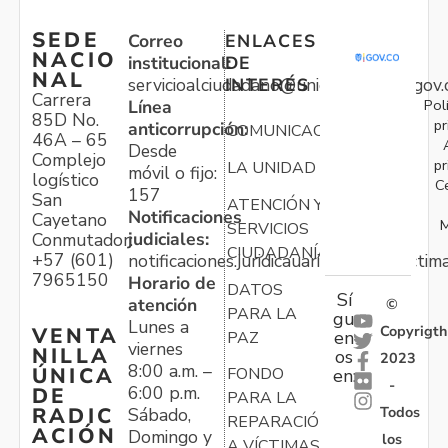
SEDE
Correo
ENLACES
NACIO
institucional:
DE
NAL
servicioalciudadano@unidadvictimas.gov.
INTERÉS
Carrera
Pol
Línea
85D No.
pr
anticorrupción:
COMUNICACIONES
46A – 65
Desde
Complejo
pr
LA UNIDAD
móvil o fijo:
logístico
C
157
San
ATENCIÓN Y
Notificaciones
Cayetano
M
SERVICIOS
judiciales:
Conmutador:
CIUDADANÍA
+57 (601)
notificaciones.juridicauariv@unidadvictim
7965150
Horario de
DATOS
Sí
atención
©
PARA LA
gu
Lunes a
Copyrigth
VENTA
en
PAZ
viernes
NILLA
os
2023
8:00 a.m. –
ÚNICA
FONDO
en:
-
6:00 p.m.
DE
PARA LA
Todos
RADIC
Sábado,
REPARACIÓN
ACIÓN
Domingo y
los
A VÍCTIMAS