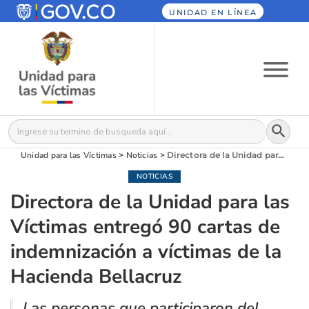
UNIDAD EN LÍNEA
Botón
Buscar:
Unidad para las Víctimas
>
Noticias
>
Directora de la Unidad para las Víctimas entregó 90 cartas de indemnización a víctimas de la Hacienda Bellacruz
NOTICIAS
Directora de la Unidad para las
Víctimas entregó 90 cartas de
indemnización a víctimas de la
Hacienda Bellacruz
Las personas que participaron del