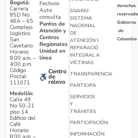
Bogotá:
Festivos
derechos
Carrera
Auto
SNARIV-
reservado
85D No.
consulta
SISTEMA
46A – 65
Gobierno
Puntos de
NACIONAL
Complejo
Atención y
de
logístico
DE
Centros
Colombia
San
ATENCIÓN Y
Regionales
Cayetano
REPARACIÓN
Unidad en
Horario:
INTEGRAL A
línea
8:00 a.m. –
VÍCTIMAS
4:00 p.m.
Código
Centro
TRANSPARENCIA
Postal:
de
relevo
111071
PARTICIPA
Medellín:
SERVICIOS
Calle 49
Y
No 50-21
TRÁMITES
piso 14
Edificio del
PARTICIPACIÓN
Café
Horario:
INFORMACIÓN
8:00 a.m. –