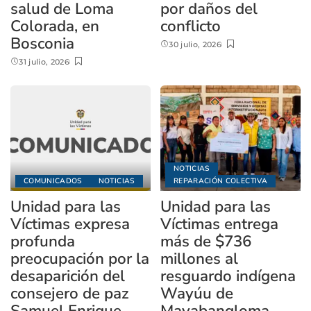
salud de Loma
por daños del
Colorada, en
conflicto
Bosconia
30 julio, 2026
31 julio, 2026
NOTICIAS
COMUNICADOS
NOTICIAS
REPARACIÓN COLECTIVA
Unidad para las
Unidad para las
Víctimas expresa
Víctimas entrega
profunda
más de $736
preocupación por la
millones al
desaparición del
resguardo indígena
consejero de paz
Wayúu de
Samuel Enrique
Mayabangloma