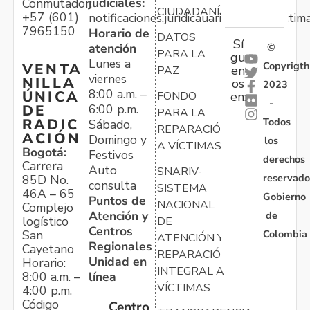
judiciales:
Conmutador:
CIUDADANÍA
+57 (601)
notificaciones.juridicauariv@unidadvictim
7965150
Horario de
DATOS
Sí
atención
©
PARA LA
gu
Lunes a
Copyrigth
VENTA
en
PAZ
viernes
NILLA
os
2023
8:00 a.m. –
ÚNICA
FONDO
en:
-
6:00 p.m.
DE
PARA LA
Todos
RADIC
Sábado,
REPARACIÓN
ACIÓN
Domingo y
los
A VÍCTIMAS
Bogotá:
Festivos
derechos
Carrera
Auto
SNARIV-
reservado
85D No.
consulta
SISTEMA
46A – 65
Gobierno
Puntos de
NACIONAL
Complejo
Atención y
de
logístico
DE
Centros
Colombia
San
ATENCIÓN Y
Regionales
Cayetano
REPARACIÓN
Unidad en
Horario:
INTEGRAL A
línea
8:00 a.m. –
VÍCTIMAS
4:00 p.m.
Código
Centro