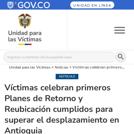
UNIDAD EN LÍNEA
Botón
Buscar:
Unidad para las Víctimas
>
Noticias
>
Víctimas celebran primeros Planes de Retorno y Reubicación cumplidos para superar el desplazamiento en Antioquia
NOTICIAS
Víctimas celebran primeros
Planes de Retorno y
Reubicación cumplidos para
superar el desplazamiento en
Antioquia