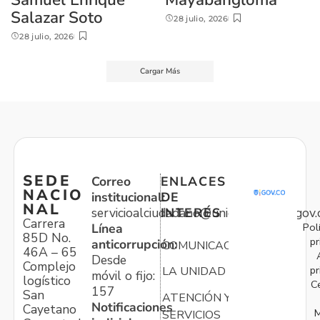
Salazar Soto
28 julio, 2026
28 julio, 2026
Cargar Más
SEDE
Correo
ENLACES
NACIO
institucional:
DE
NAL
servicioalciudadano@unidadvictimas.gov.
INTERÉS
Carrera
Pol
Línea
85D No.
pr
anticorrupción:
COMUNICACIONES
46A – 65
Desde
Complejo
pr
LA UNIDAD
móvil o fijo:
logístico
C
157
San
ATENCIÓN Y
Notificaciones
Cayetano
M
SERVICIOS