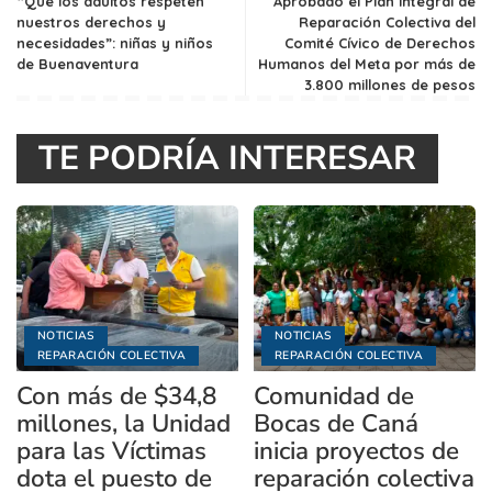
“Que los adultos respeten
Aprobado el Plan Integral de
nuestros derechos y
Reparación Colectiva del
necesidades”: niñas y niños
Comité Cívico de Derechos
de Buenaventura
Humanos del Meta por más de
3.800 millones de pesos
TE PODRÍA INTERESAR
NOTICIAS
NOTICIAS
REPARACIÓN COLECTIVA
REPARACIÓN COLECTIVA
Con más de $34,8
Comunidad de
millones, la Unidad
Bocas de Caná
para las Víctimas
inicia proyectos de
dota el puesto de
reparación colectiva