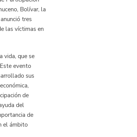
uceno, Bolívar, la
 anunció tres
de las víctimas en
a vida, que se
 Este evento
sarrollado sus
 económica,
cipación de
 ayuda del
mportancia de
en el ámbito