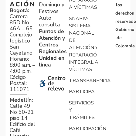
REPARACIÓN
ACIÓN
Domingo y
los
A VÍCTIMAS
Bogotá:
Festivos
derechos
Carrera
Auto
SNARIV-
reservado
85D No.
consulta
SISTEMA
46A – 65
Gobierno
Puntos de
NACIONAL
Complejo
Atención y
de
logístico
DE
Centros
Colombia
San
ATENCIÓN Y
Regionales
Cayetano
REPARACIÓN
Unidad en
Horario:
INTEGRAL A
línea
8:00 a.m. –
VÍCTIMAS
4:00 p.m.
Código
Centro
TRANSPARENCIA
Postal:
de
relevo
111071
PARTICIPA
Medellín:
SERVICIOS
Calle 49
Y
No 50-21
TRÁMITES
piso 14
Edificio del
PARTICIPACIÓN
Café