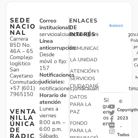
SEDE
Correo
ENLACES
NACIO
institucional:
DE
NAL
servicioalciudadano@unidadvictimas.gov.
INTERÉS
Carrera
Pol
Línea
85D No.
pr
anticorrupción:
COMUNICACIONES
46A – 65
Desde
Complejo
pr
LA UNIDAD
móvil o fijo:
logístico
C
157
San
ATENCIÓN Y
Notificaciones
Cayetano
M
SERVICIOS
judiciales:
Conmutador:
CIUDADANÍA
+57 (601)
notificaciones.juridicauariv@unidadvictim
7965150
Horario de
DATOS
Sí
atención
©
PARA LA
gu
Lunes a
Copyrigth
VENTA
en
PAZ
viernes
NILLA
os
2023
8:00 a.m. –
ÚNICA
FONDO
en:
-
6:00 p.m.
DE
PARA LA
Todos
RADIC
Sábado,