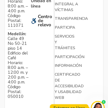
Unidad en
Horario:
INTEGRAL A
línea
8:00 a.m. –
VÍCTIMAS
4:00 p.m.
Código
Centro
TRANSPARENCIA
Postal:
de
relevo
111071
PARTICIPA
Medellín:
SERVICIOS
Calle 49
Y
No 50-21
TRÁMITES
piso 14
Edificio del
PARTICIPACIÓN
Café
Horario:
INFORMACIÓN
8:00 a.m. –
12:00 m. y
CERTIFICADO
2:00 p.m. –
DE
4:00 p.m.
ACCESIBILIDAD
Código
Postal:
Y USABILIDAD
050010
WEB
4
Estamos en línea