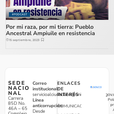
#PODCAST
Por mi raza, por mi tierra: Pueblo
Ancestral Ampiuile en resistencia
15 septiembre, 2023
SEDE
Correo
ENLACES
NACIO
institucional:
DE
NAL
servicioalciudadano@unidadvictimas.gov.
INTERÉS
Carrera
Pol
Línea
85D No.
pr
anticorrupción:
COMUNICACIONES
46A – 65
Desde
Complejo