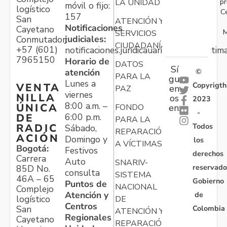
pr
LA UNIDAD
móvil o fijo:
logístico
C
157
San
ATENCIÓN Y
Notificaciones
Cayetano
M
SERVICIOS
judiciales:
Conmutador:
CIUDADANÍA
+57 (601)
notificaciones.juridicauariv@unidadvictim
7965150
Horario de
DATOS
Sí
atención
©
PARA LA
gu
Lunes a
Copyrigth
VENTA
en
PAZ
viernes
NILLA
os
2023
8:00 a.m. –
ÚNICA
FONDO
en:
-
6:00 p.m.
DE
PARA LA
Todos
RADIC
Sábado,
REPARACIÓN
ACIÓN
Domingo y
los
A VÍCTIMAS
Bogotá:
Festivos
derechos
Carrera
Auto
SNARIV-
reservado
85D No.
consulta
SISTEMA
46A – 65
Gobierno
Puntos de
NACIONAL
Complejo
Atención y
de
logístico
DE
Centros
Colombia
San
ATENCIÓN Y
Regionales
Cayetano
REPARACIÓN