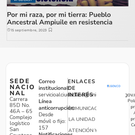
Por mi raza, por mi tierra: Pueblo
Ancestral Ampiuile en resistencia
15 septiembre, 2023
SEDE
Correo
ENLACES
NACIO
institucional:
DE
NAL
servicioalciudadano@unidadvictimas.gov.
INTERÉS
Carrera
Pol
Línea
85D No.
pr
anticorrupción:
COMUNICACIONES
46A – 65
Desde
Complejo
pr
LA UNIDAD
móvil o fijo:
logístico
C
157
San
ATENCIÓN Y
Notificaciones