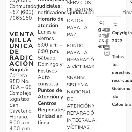
Cayetano
M
SERVICIOS
judiciales:
Conmutador:
CIUDADANÍA
+57 (601)
notificaciones.juridicauariv@unidadvictim
7965150
Horario de
DATOS
Sí
atención
©
PARA LA
gu
Lunes a
Copyrigth
VENTA
en
PAZ
viernes
NILLA
os
2023
8:00 a.m. –
ÚNICA
FONDO
en:
-
6:00 p.m.
DE
PARA LA
Todos
RADIC
Sábado,
REPARACIÓN
ACIÓN
Domingo y
los
A VÍCTIMAS
Bogotá:
Festivos
derechos
Carrera
Auto
SNARIV-
reservado
85D No.
consulta
SISTEMA
46A – 65
Gobierno
Puntos de
NACIONAL
Complejo
Atención y
de
logístico
DE
Centros
Colombia
San
ATENCIÓN Y
Regionales
Cayetano
REPARACIÓN
Unidad en
Horario:
INTEGRAL A
línea
8:00 a.m. –
VÍCTIMAS
4:00 p.m.