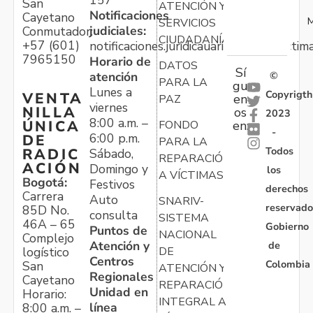
San
ATENCIÓN Y
Notificaciones
Cayetano
M
SERVICIOS
judiciales:
Conmutador:
CIUDADANÍA
+57 (601)
notificaciones.juridicauariv@unidadvictim
7965150
Horario de
DATOS
Sí
atención
©
PARA LA
gu
Lunes a
Copyrigth
VENTA
en
PAZ
viernes
NILLA
os
2023
8:00 a.m. –
ÚNICA
FONDO
en:
-
6:00 p.m.
DE
PARA LA
Todos
RADIC
Sábado,
REPARACIÓN
ACIÓN
Domingo y
los
A VÍCTIMAS
Bogotá:
Festivos
derechos
Carrera
Auto
SNARIV-
reservado
85D No.
consulta
SISTEMA
46A – 65
Gobierno
Puntos de
NACIONAL
Complejo
Atención y
de
logístico
DE
Centros
Colombia
San
ATENCIÓN Y
Regionales
Cayetano
REPARACIÓN
Unidad en
Horario:
INTEGRAL A
línea
8:00 a.m. –