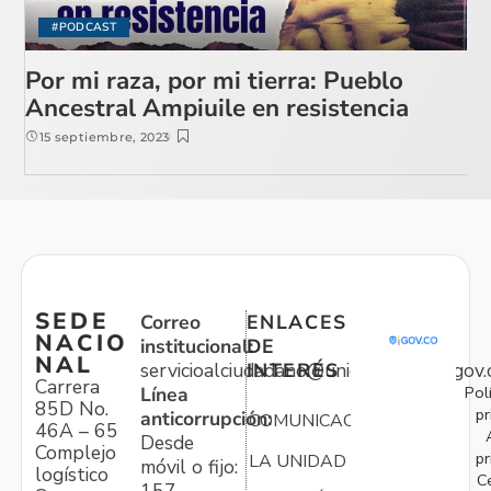
#PODCAST
Por mi raza, por mi tierra: Pueblo
Ancestral Ampiuile en resistencia
15 septiembre, 2023
SEDE
Correo
ENLACES
NACIO
institucional:
DE
NAL
servicioalciudadano@unidadvictimas.gov.
INTERÉS
Carrera
Pol
Línea
85D No.
pr
anticorrupción:
COMUNICACIONES
46A – 65
Desde
Complejo
pr
LA UNIDAD
móvil o fijo:
logístico
C
157