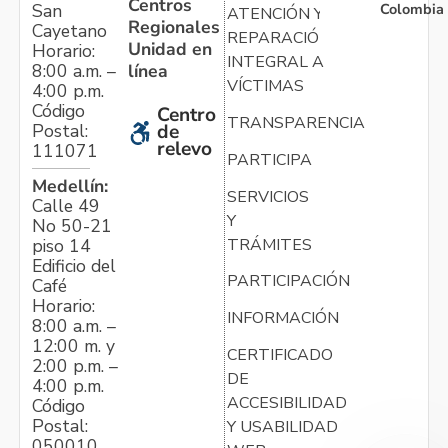
Centros
Colombia
San
ATENCIÓN Y
Regionales
Cayetano
REPARACIÓN
Unidad en
Horario:
INTEGRAL A
línea
8:00 a.m. –
VÍCTIMAS
4:00 p.m.
Código
Centro
TRANSPARENCIA
Postal:
de
relevo
111071
PARTICIPA
Medellín:
SERVICIOS
Calle 49
Y
No 50-21
TRÁMITES
piso 14
Edificio del
PARTICIPACIÓN
Café
Horario:
INFORMACIÓN
8:00 a.m. –
12:00 m. y
CERTIFICADO
2:00 p.m. –
DE
4:00 p.m.
ACCESIBILIDAD
Código
Postal:
Y USABILIDAD
050010