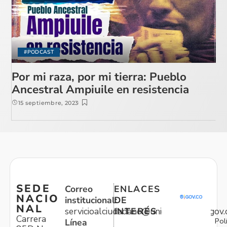
#PODCAST
Por mi raza, por mi tierra: Pueblo
Ancestral Ampiuile en resistencia
15 septiembre, 2023
SEDE
Correo
ENLACES
NACIO
institucional:
DE
NAL
servicioalciudadano@unidadvictimas.gov.
INTERÉS
Carrera
Pol
Línea