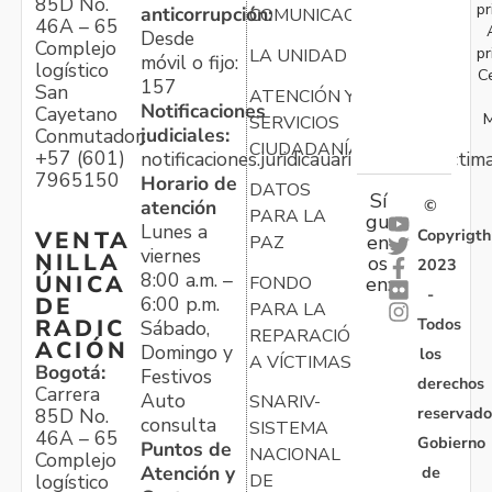
85D No.
pr
anticorrupción:
COMUNICACIONES
46A – 65
Desde
Complejo
pr
LA UNIDAD
móvil o fijo:
logístico
C
157
San
ATENCIÓN Y
Notificaciones
Cayetano
M
SERVICIOS
judiciales:
Conmutador:
CIUDADANÍA
+57 (601)
notificaciones.juridicauariv@unidadvictim
7965150
Horario de
DATOS
Sí
atención
©
PARA LA
gu
Lunes a
Copyrigth
VENTA
en
PAZ
viernes
NILLA
os
2023
8:00 a.m. –
ÚNICA
FONDO
en:
-
6:00 p.m.
DE
PARA LA
Todos
RADIC
Sábado,
REPARACIÓN
ACIÓN
Domingo y
los
A VÍCTIMAS
Bogotá:
Festivos
derechos
Carrera
Auto
SNARIV-
reservado
85D No.
consulta
SISTEMA
46A – 65
Gobierno
Puntos de
NACIONAL
Complejo
Atención y
de
logístico
DE