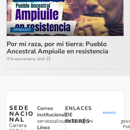
#PODCAST
Por mi raza, por mi tierra: Pueblo
Ancestral Ampiuile en resistencia
15 septiembre, 2023
SEDE
Correo
ENLACES
NACIO
institucional:
DE
NAL
servicioalciudadano@unidadvictimas.gov.
INTERÉS
Carrera
Pol
Línea