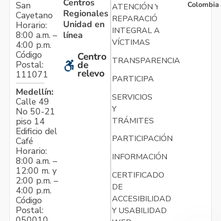
Centros
Colombia
San
ATENCIÓN Y
Regionales
Cayetano
REPARACIÓN
Unidad en
Horario:
INTEGRAL A
línea
8:00 a.m. –
VÍCTIMAS
4:00 p.m.
Código
Centro
TRANSPARENCIA
Postal:
de
relevo
111071
PARTICIPA
Medellín:
SERVICIOS
Calle 49
Y
No 50-21
TRÁMITES
piso 14
Edificio del
PARTICIPACIÓN
Café
Horario:
INFORMACIÓN
8:00 a.m. –
12:00 m. y
CERTIFICADO
2:00 p.m. –
DE
4:00 p.m.
ACCESIBILIDAD
Código
Postal:
Y USABILIDAD
050010