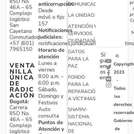
85D No.
pr
anticorrupción:
COMUNICACIONES
46A – 65
Desde
Complejo
pr
LA UNIDAD
móvil o fijo:
logístico
C
157
San
ATENCIÓN Y
Notificaciones
Cayetano
M
SERVICIOS
judiciales:
Conmutador:
CIUDADANÍA
+57 (601)
notificaciones.juridicauariv@unidadvictim
7965150
Horario de
DATOS
Sí
atención
©
PARA LA
gu
Lunes a
Copyrigth
VENTA
en
PAZ
viernes
NILLA
os
2023
8:00 a.m. –
ÚNICA
FONDO
en:
-
6:00 p.m.
DE
PARA LA
Todos
RADIC
Sábado,
REPARACIÓN
ACIÓN
Domingo y
los
A VÍCTIMAS
Bogotá:
Festivos
derechos
Carrera
Auto
SNARIV-
reservado
85D No.
consulta
SISTEMA
46A – 65
Gobierno
Puntos de
NACIONAL
Complejo
Atención y
de
logístico
DE