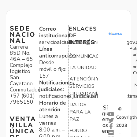
SEDE
Correo
ENLACES
NACIO
institucional:
DE
NAL
servicioalciudadano@unidadvictimas.gov.
INTERÉS
Carrera
Pol
Línea
85D No.
pr
anticorrupción:
COMUNICACIONES
46A – 65
Desde
Complejo
pr
LA UNIDAD
móvil o fijo:
logístico
C
157
San
ATENCIÓN Y
Notificaciones
Cayetano
M
SERVICIOS
judiciales:
Conmutador:
CIUDADANÍA
+57 (601)
notificaciones.juridicauariv@unidadvictim
7965150
Horario de
DATOS
Sí
atención
©
PARA LA
gu
Lunes a
Copyrigth
VENTA
en
PAZ
viernes
NILLA
os
2023
8:00 a.m. –
ÚNICA
FONDO
en:
-
6:00 p.m.