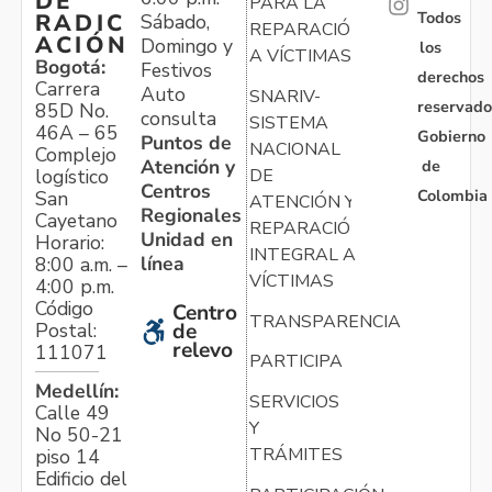
DE
PARA LA
Todos
RADIC
Sábado,
REPARACIÓN
ACIÓN
Domingo y
los
A VÍCTIMAS
Bogotá:
Festivos
derechos
Carrera
Auto
SNARIV-
reservado
85D No.
consulta
SISTEMA
46A – 65
Gobierno
Puntos de
NACIONAL
Complejo
Atención y
de
logístico
DE
Centros
Colombia
San
ATENCIÓN Y
Regionales
Cayetano
REPARACIÓN
Unidad en
Horario:
INTEGRAL A
línea
8:00 a.m. –
VÍCTIMAS
4:00 p.m.
Código
Centro
TRANSPARENCIA
Postal:
de
relevo
111071
PARTICIPA
Medellín:
SERVICIOS
Calle 49
Y
No 50-21
TRÁMITES
piso 14
Edificio del