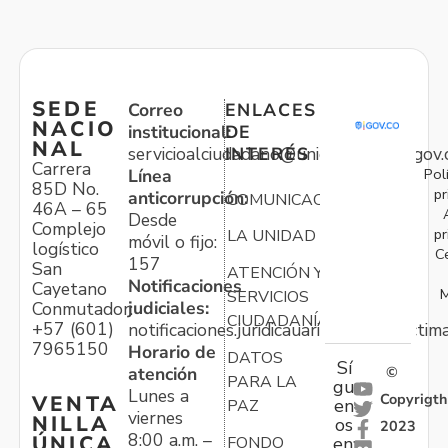
SEDE
Correo
ENLACES
NACIO
institucional:
DE
NAL
servicioalciudadano@unidadvictimas.gov.
INTERÉS
Carrera
Pol
Línea
85D No.
pr
anticorrupción:
COMUNICACIONES
46A – 65
Desde
Complejo
pr
LA UNIDAD
móvil o fijo:
logístico
C
157
San
ATENCIÓN Y
Notificaciones
Cayetano
M
SERVICIOS
judiciales:
Conmutador:
CIUDADANÍA
+57 (601)
notificaciones.juridicauariv@unidadvictim
7965150
Horario de
DATOS
Sí
atención
©
PARA LA
gu
Lunes a
Copyrigth
VENTA
en
PAZ
viernes
NILLA
os
2023
8:00 a.m. –
ÚNICA
FONDO
en: