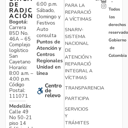
-
6:00 p.m.
DE
PARA LA
Todos
RADIC
Sábado,
REPARACIÓN
ACIÓN
Domingo y
los
A VÍCTIMAS
Bogotá:
Festivos
derechos
Carrera
Auto
SNARIV-
reservado
85D No.
consulta
SISTEMA
46A – 65
Gobierno
Puntos de
NACIONAL
Complejo
Atención y
de
logístico
DE
Centros
Colombia
San
ATENCIÓN Y
Regionales
Cayetano
REPARACIÓN
Unidad en
Horario:
INTEGRAL A
línea
8:00 a.m. –
VÍCTIMAS
4:00 p.m.
Código
Centro
TRANSPARENCIA
Postal:
de
relevo
111071
PARTICIPA
Medellín:
SERVICIOS
Calle 49
Y
No 50-21
TRÁMITES
piso 14