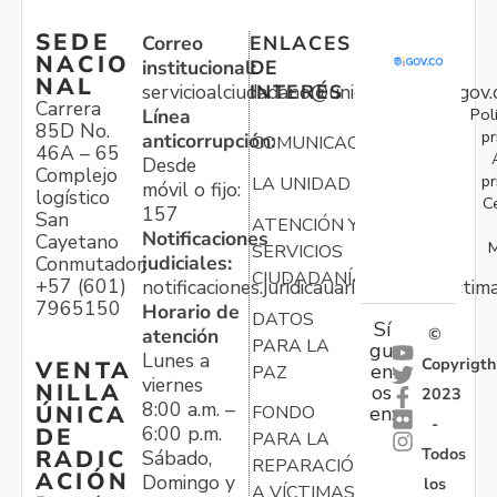
SEDE
Correo
ENLACES
NACIO
institucional:
DE
NAL
servicioalciudadano@unidadvictimas.gov.
INTERÉS
Carrera
Pol
Línea
85D No.
pr
anticorrupción:
COMUNICACIONES
46A – 65
Desde
Complejo
pr
LA UNIDAD
móvil o fijo:
logístico
C
157
San
ATENCIÓN Y
Notificaciones
Cayetano
M
SERVICIOS
judiciales:
Conmutador:
CIUDADANÍA
+57 (601)
notificaciones.juridicauariv@unidadvictim
7965150
Horario de
DATOS
Sí
atención
©
PARA LA
gu
Lunes a
Copyrigth
VENTA
en
PAZ
viernes
NILLA
os
2023
8:00 a.m. –
ÚNICA
FONDO
en:
-
6:00 p.m.
DE
PARA LA
Todos
RADIC
Sábado,
REPARACIÓN
ACIÓN
Domingo y
los
A VÍCTIMAS