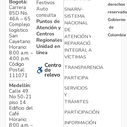
Bogotá:
Festivos
derechos
Carrera
Auto
SNARIV-
reservado
85D No.
consulta
SISTEMA
46A – 65
Gobierno
Puntos de
NACIONAL
Complejo
Atención y
de
logístico
DE
Centros
Colombia
San
ATENCIÓN Y
Regionales
Cayetano
REPARACIÓN
Unidad en
Horario:
INTEGRAL A
línea
8:00 a.m. –
VÍCTIMAS
4:00 p.m.
Código
Centro
TRANSPARENCIA
Postal:
de
relevo
111071
PARTICIPA
Medellín:
SERVICIOS
Calle 49
Y
No 50-21
TRÁMITES
piso 14
Edificio del
PARTICIPACIÓN
Café
Horario:
INFORMACIÓN
8:00 a.m. –