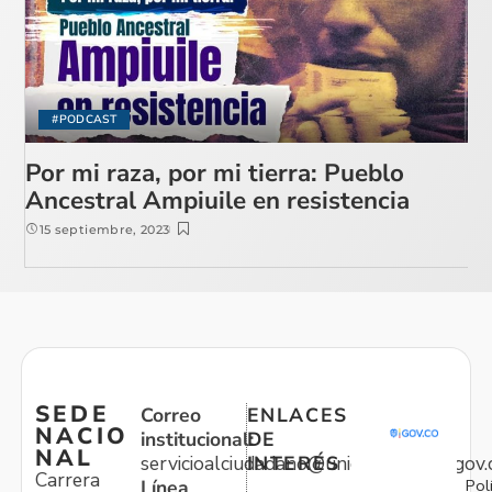
#PODCAST
Por mi raza, por mi tierra: Pueblo
Ancestral Ampiuile en resistencia
15 septiembre, 2023
SEDE
Correo
ENLACES
NACIO
institucional:
DE
NAL
servicioalciudadano@unidadvictimas.gov.
INTERÉS
Carrera
Pol
Línea