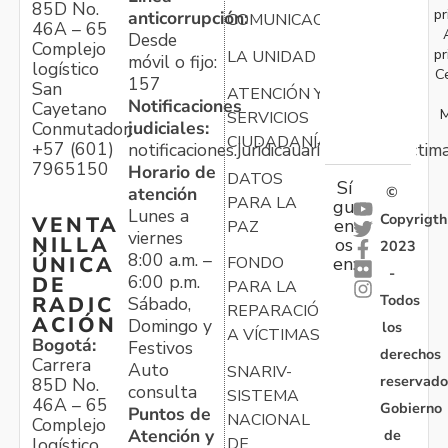
85D No.
pr
anticorrupción:
COMUNICACIONES
46A – 65
Desde
Complejo
pr
LA UNIDAD
móvil o fijo:
logístico
C
157
San
ATENCIÓN Y
Notificaciones
Cayetano
M
SERVICIOS
judiciales:
Conmutador:
CIUDADANÍA
+57 (601)
notificaciones.juridicauariv@unidadvictim
7965150
Horario de
DATOS
Sí
atención
©
PARA LA
gu
Lunes a
Copyrigth
VENTA
en
PAZ
viernes
NILLA
os
2023
8:00 a.m. –
ÚNICA
FONDO
en:
-
6:00 p.m.
DE
PARA LA
Todos
RADIC
Sábado,
REPARACIÓN
ACIÓN
Domingo y
los
A VÍCTIMAS
Bogotá:
Festivos
derechos
Carrera
Auto
SNARIV-
reservado
85D No.
consulta
SISTEMA
46A – 65
Gobierno
Puntos de
NACIONAL
Complejo
Atención y
de
logístico
DE