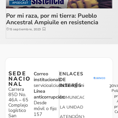
#PODCAST
Por mi raza, por mi tierra: Pueblo
Ancestral Ampiuile en resistencia
15 septiembre, 2023
SEDE
Correo
ENLACES
NACIO
institucional:
DE
NAL
servicioalciudadano@unidadvictimas.gov.
INTERÉS
Carrera
Pol
Línea
85D No.
pr
anticorrupción:
COMUNICACIONES
46A – 65
Desde
Complejo
pr
LA UNIDAD
móvil o fijo:
logístico
C
157
San
ATENCIÓN Y