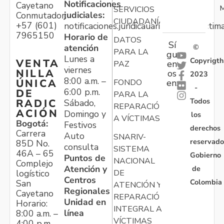
Notificaciones
Cayetano
M
SERVICIOS
judiciales:
Conmutador:
CIUDADANÍA
+57 (601)
notificaciones.juridicauariv@unidadvictim
7965150
Horario de
DATOS
Sí
atención
©
PARA LA
gu
Lunes a
Copyrigth
VENTA
en
PAZ
viernes
NILLA
os
2023
8:00 a.m. –
ÚNICA
FONDO
en:
-
6:00 p.m.
DE
PARA LA
Todos
RADIC
Sábado,
REPARACIÓN
ACIÓN
Domingo y
los
A VÍCTIMAS
Bogotá:
Festivos
derechos
Carrera
Auto
SNARIV-
reservado
85D No.
consulta
SISTEMA
46A – 65
Gobierno
Puntos de
NACIONAL
Complejo
Atención y
de
logístico
DE
Centros
Colombia
San
ATENCIÓN Y
Regionales
Cayetano
REPARACIÓN
Unidad en
Horario:
INTEGRAL A
línea
8:00 a.m. –
VÍCTIMAS
4:00 p.m.