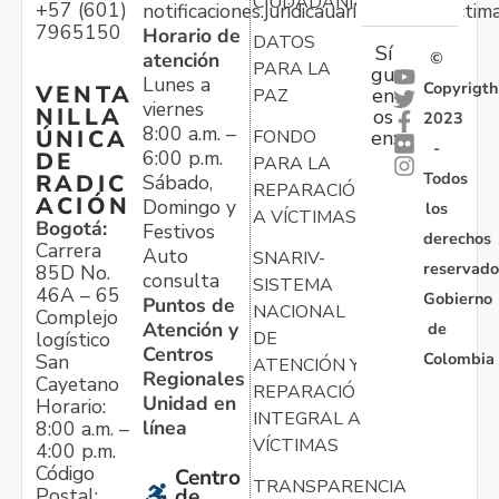
CIUDADANÍA
+57 (601)
notificaciones.juridicauariv@unidadvictim
7965150
Horario de
DATOS
Sí
atención
©
PARA LA
gu
Lunes a
Copyrigth
VENTA
en
PAZ
viernes
NILLA
os
2023
8:00 a.m. –
ÚNICA
FONDO
en:
-
6:00 p.m.
DE
PARA LA
Todos
RADIC
Sábado,
REPARACIÓN
ACIÓN
Domingo y
los
A VÍCTIMAS
Bogotá:
Festivos
derechos
Carrera
Auto
SNARIV-
reservado
85D No.
consulta
SISTEMA
46A – 65
Gobierno
Puntos de
NACIONAL
Complejo
Atención y
de
logístico
DE
Centros
Colombia
San
ATENCIÓN Y
Regionales
Cayetano
REPARACIÓN
Unidad en
Horario:
INTEGRAL A
línea
8:00 a.m. –
VÍCTIMAS
4:00 p.m.
Código
Centro
TRANSPARENCIA
Postal:
de