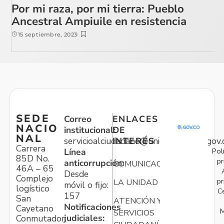
Por mi raza, por mi tierra: Pueblo
Ancestral Ampiuile en resistencia
15 septiembre, 2023
SEDE
Correo
ENLACES
NACIO
institucional:
DE
NAL
servicioalciudadano@unidadvictimas.gov.
INTERÉS
Carrera
Pol
Línea
85D No.
pr
anticorrupción:
COMUNICACIONES
46A – 65
Desde
Complejo
pr
LA UNIDAD
móvil o fijo:
logístico
C
157
San
ATENCIÓN Y
Notificaciones
Cayetano
M
SERVICIOS
judiciales:
Conmutador: