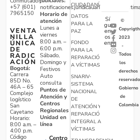
judiciales:
Conmutador:
CIUDADANÍA
+57 (601)
notificaciones.juridicauariv@unidadvictim
7965150
Horario de
DATOS
Sí
atención
©
PARA LA
gu
Lunes a
Copyrigth
VENTA
en
PAZ
viernes
NILLA
os
2023
8:00 a.m. –
ÚNICA
FONDO
en:
-
6:00 p.m.
DE
PARA LA
Todos
RADIC
Sábado,
REPARACIÓN
ACIÓN
Domingo y
los
A VÍCTIMAS
Bogotá:
Festivos
derechos
Carrera
Auto
SNARIV-
reservado
85D No.
consulta
SISTEMA
46A – 65
Gobierno
Puntos de
NACIONAL
Complejo
Atención y
de
logístico
DE
Centros
Colombia
San
ATENCIÓN Y
Regionales
Cayetano
REPARACIÓN
Unidad en
Horario:
INTEGRAL A
línea
8:00 a.m. –
VÍCTIMAS
4:00 p.m.
Código
Centro