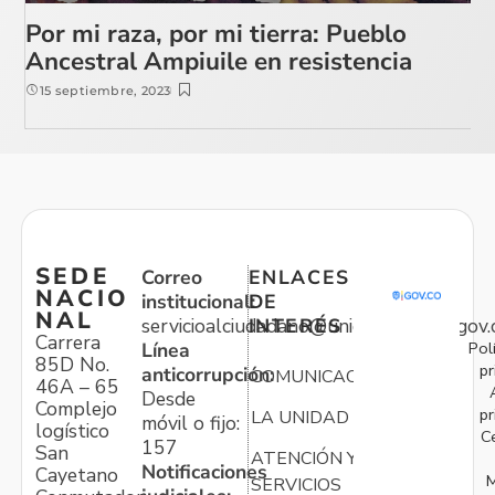
Por mi raza, por mi tierra: Pueblo
Ancestral Ampiuile en resistencia
15 septiembre, 2023
SEDE
Correo
ENLACES
NACIO
institucional:
DE
NAL
servicioalciudadano@unidadvictimas.gov.
INTERÉS
Carrera
Pol
Línea
85D No.
pr
anticorrupción:
COMUNICACIONES
46A – 65
Desde
Complejo
pr
LA UNIDAD
móvil o fijo:
logístico
C
157
San
ATENCIÓN Y
Notificaciones
Cayetano
M
SERVICIOS