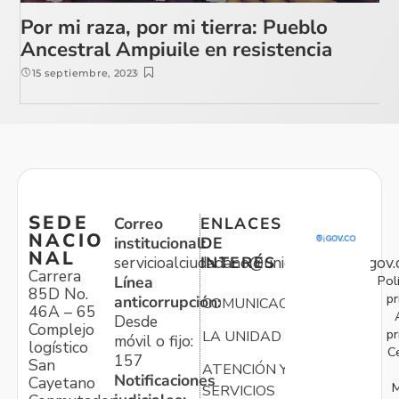
Por mi raza, por mi tierra: Pueblo
Ancestral Ampiuile en resistencia
15 septiembre, 2023
SEDE
Correo
ENLACES
NACIO
institucional:
DE
NAL
servicioalciudadano@unidadvictimas.gov.
INTERÉS
Carrera
Pol
Línea
85D No.
pr
anticorrupción:
COMUNICACIONES
46A – 65
Desde
Complejo
pr
LA UNIDAD
móvil o fijo:
logístico
C
157
San
ATENCIÓN Y
Notificaciones
Cayetano
M
SERVICIOS