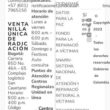
judiciales:
Conmutador:
CIUDADANÍA
+57 (601)
notificaciones.juridicauariv@unidadvictim
7965150
Horario de
DATOS
Sí
atención
©
PARA LA
gu
Lunes a
Copyrigth
VENTA
en
PAZ
viernes
NILLA
os
2023
8:00 a.m. –
ÚNICA
FONDO
en:
-
6:00 p.m.
DE
PARA LA
Todos
RADIC
Sábado,
REPARACIÓN
ACIÓN
Domingo y
los
A VÍCTIMAS
Bogotá:
Festivos
derechos
Carrera
Auto
SNARIV-
reservado
85D No.
consulta
SISTEMA
46A – 65
Gobierno
Puntos de
NACIONAL
Complejo
Atención y
de
logístico
DE
Centros
Colombia
San
ATENCIÓN Y
Regionales
Cayetano
REPARACIÓN
Unidad en
Horario:
INTEGRAL A
línea
8:00 a.m. –
VÍCTIMAS
4:00 p.m.
Código
Centro