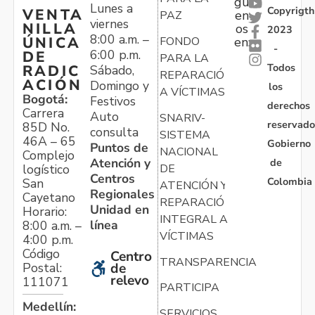
gu
Lunes a
Copyrigth
VENTA
en
PAZ
viernes
NILLA
os
2023
8:00 a.m. –
ÚNICA
FONDO
en:
-
6:00 p.m.
DE
PARA LA
Todos
RADIC
Sábado,
REPARACIÓN
ACIÓN
Domingo y
los
A VÍCTIMAS
Bogotá:
Festivos
derechos
Carrera
Auto
SNARIV-
reservado
85D No.
consulta
SISTEMA
46A – 65
Gobierno
Puntos de
NACIONAL
Complejo
Atención y
de
logístico
DE
Centros
Colombia
San
ATENCIÓN Y
Regionales
Cayetano
REPARACIÓN
Unidad en
Horario:
INTEGRAL A
línea
8:00 a.m. –
VÍCTIMAS
4:00 p.m.
Código
Centro
TRANSPARENCIA
Postal:
de
relevo
111071
PARTICIPA
Medellín:
SERVICIOS