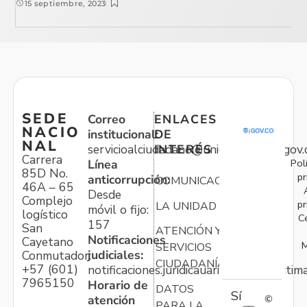
15 septiembre, 2023
SEDE
Correo
ENLACES
NACIO
institucional:
DE
NAL
servicioalciudadano@unidadvictimas.gov.
INTERÉS
Carrera
Pol
Línea
85D No.
pr
anticorrupción:
COMUNICACIONES
46A – 65
Desde
Complejo
pr
LA UNIDAD
móvil o fijo:
logístico
C
157
San
ATENCIÓN Y
Notificaciones
Cayetano
M
SERVICIOS
judiciales:
Conmutador:
CIUDADANÍA
+57 (601)
notificaciones.juridicauariv@unidadvictim
7965150
Horario de
DATOS
Sí
atención
©
PARA LA