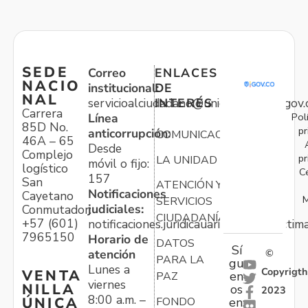
SEDE
Correo
ENLACES
NACIO
institucional:
DE
NAL
servicioalciudadano@unidadvictimas.gov.
INTERÉS
Carrera
Pol
Línea
85D No.
pr
anticorrupción:
COMUNICACIONES
46A – 65
Desde
Complejo
pr
LA UNIDAD
móvil o fijo:
logístico
C
157
San
ATENCIÓN Y
Notificaciones
Cayetano
M
SERVICIOS
judiciales:
Conmutador:
CIUDADANÍA
+57 (601)
notificaciones.juridicauariv@unidadvictim
7965150
Horario de
DATOS
Sí
atención
©
PARA LA
gu
Lunes a
Copyrigth
VENTA
en
PAZ
viernes
NILLA
os
2023
8:00 a.m. –
ÚNICA
FONDO
en: