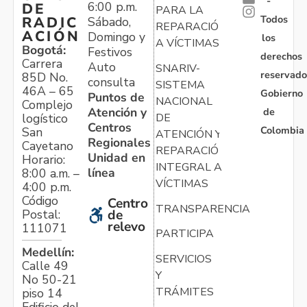
-
6:00 p.m.
DE
PARA LA
Todos
RADIC
Sábado,
REPARACIÓN
ACIÓN
Domingo y
los
A VÍCTIMAS
Bogotá:
Festivos
derechos
Carrera
Auto
SNARIV-
reservado
85D No.
consulta
SISTEMA
46A – 65
Gobierno
Puntos de
NACIONAL
Complejo
Atención y
de
logístico
DE
Centros
Colombia
San
ATENCIÓN Y
Regionales
Cayetano
REPARACIÓN
Unidad en
Horario:
INTEGRAL A
línea
8:00 a.m. –
VÍCTIMAS
4:00 p.m.
Código
Centro
TRANSPARENCIA
Postal:
de
relevo
111071
PARTICIPA
Medellín:
SERVICIOS
Calle 49
Y
No 50-21
TRÁMITES
piso 14
Edificio del