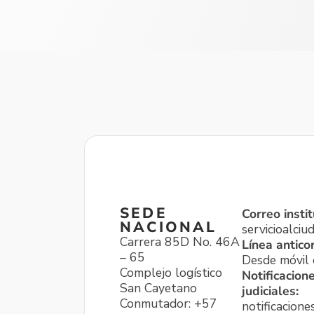
SEDE
Correo instit
NACIONAL
servicioalci
Carrera 85D No. 46A
Línea antico
– 65
Desde móvil o
Complejo logístico
Notificacion
San Cayetano
judiciales:
Conmutador: +57
notificacione