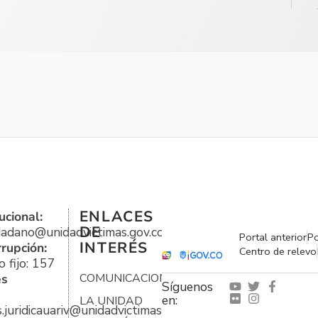
ENLACES
ucional:
DE
udadano@unidadvictimas.gov.co
Portal anterior
Po
INTERÉS
rrupción:
Centro de relevo
 fijo: 157
es
COMUNICACIONES
Síguenos
en:
LA UNIDAD
s.juridicauariv@unidadvictimas.gov.co