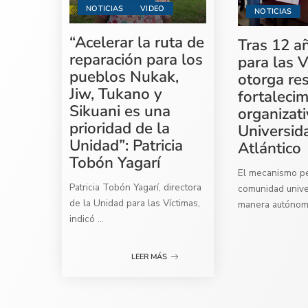
NOTICIAS
VIDEO
NOTICIAS
“Acelerar la ruta de
Tras 12 a
reparación para los
para las V
pueblos Nukak,
otorga re
Jiw, Tukano y
fortaleci
Sikuani es una
organizati
prioridad de la
Universid
Unidad”: Patricia
Atlántico
Tobón Yagarí
El mecanismo per
Patricia Tobón Yagarí, directora
comunidad univer
de la Unidad para las Víctimas,
manera autóno
indicó
...
LEER MÁS