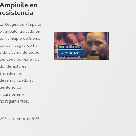
Ampiuile en
resistencia
El Resguardo Ampuile
o Ambaló, ubicado en
el municipio de Silvia,
Cauca, resguardo ha
sido víctima de todos
#PODCAST
los tipos de violencia,
donde actores
armados han
desarmonizado su
territorio con
incursiones y
hostigamientos.
15 septiembre, 2023