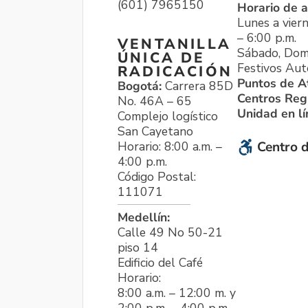
(601) 7965150
Horario de a
Lunes a viern
– 6:00 p.m.
VENTANILLA
Sábado, Dom
ÚNICA DE
Festivos Aut
RADICACIÓN
Puntos de A
Bogotá:
Carrera 85D
Centros Reg
No. 46A – 65
Unidad en l
Complejo logístico
San Cayetano
Horario: 8:00 a.m. –
Centro d
4:00 p.m.
Código Postal:
111071
Medellín:
Calle 49 No 50-21
piso 14
Edificio del Café
Horario:
8:00 a.m. – 12:00 m. y
2:00 p.m. – 4:00 p.m.