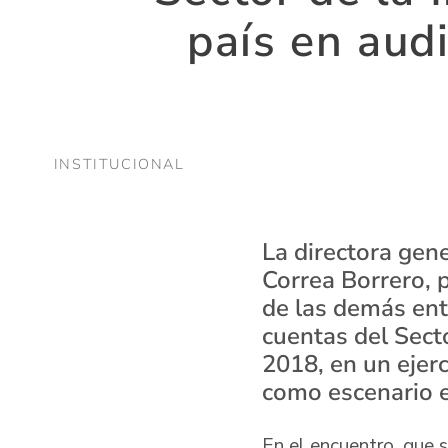
país en aud
INSTITUCIONAL
La directora gen
Correa Borrero, p
de las demás enti
cuentas del Secto
2018, en un ejer
como escenario e
En el encuentro, que s