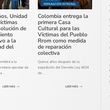
REPARACIÓN INTEGRAL
ños, Unidad
Colombia entrega la
íctimas
primera Casa
solución de
Cultural para las
miento
Víctimas del Pueblo
vo a la
Rrom como medida
ad del
de reparación
colectiva
mitirá a la
Quince años después de la
sitaria ejecutar de
expedición del Decreto Ley 4634
ma
...
de
...
LEER MÁS
LEER MÁS