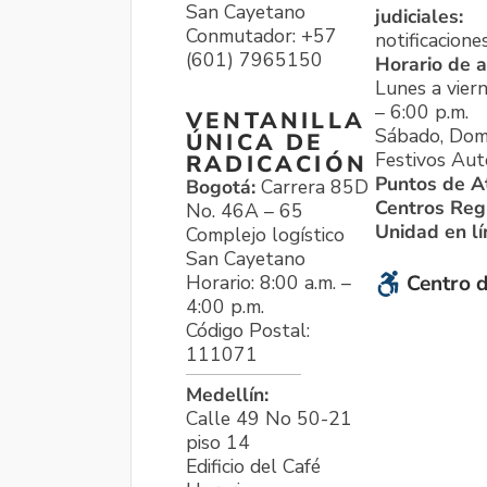
San Cayetano
judiciales:
Conmutador: +57
notificacione
(601) 7965150
Horario de a
Lunes a viern
– 6:00 p.m.
VENTANILLA
Sábado, Dom
ÚNICA DE
Festivos Aut
RADICACIÓN
Puntos de A
Bogotá:
Carrera 85D
Centros Reg
No. 46A – 65
Unidad en l
Complejo logístico
San Cayetano
Horario: 8:00 a.m. –
Centro d
4:00 p.m.
Código Postal:
111071
Medellín:
Calle 49 No 50-21
piso 14
Edificio del Café