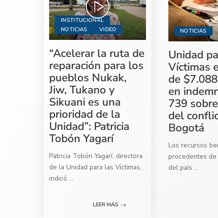
INSTITUCIONAL
NOTICIAS
VIDEO
NOTICIAS
“Acelerar la ruta de
Unidad pa
reparación para los
Víctimas 
pueblos Nukak,
de $7.088
Jiw, Tukano y
en indemn
Sikuani es una
739 sobre
prioridad de la
del confli
Unidad”: Patricia
Bogotá
Tobón Yagarí
Los recursos ben
Patricia Tobón Yagarí, directora
procedentes de 
de la Unidad para las Víctimas,
del país
...
indicó
...
LEER MÁS