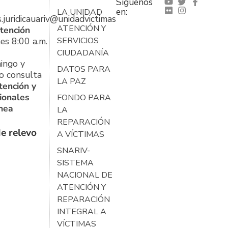
Síguenos
en:
LA UNIDAD
s.juridicauariv@unidadvictimas.gov.co
ATENCIÓN Y
tención
es 8:00 a.m.
SERVICIOS
CIUDADANÍA
ingo y
DATOS PARA
o consulta
LA PAZ
tención y
ionales
FONDO PARA
ínea
LA
REPARACIÓN
e relevo
A VÍCTIMAS
SNARIV-
SISTEMA
NACIONAL DE
ATENCIÓN Y
REPARACIÓN
INTEGRAL A
VÍCTIMAS