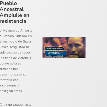
Pueblo
Ancestral
Ampiuile en
resistencia
El Resguardo Ampuile
o Ambaló, ubicado en
el municipio de Silvia,
Cauca, resguardo ha
sido víctima de todos
#PODCAST
los tipos de violencia,
donde actores
armados han
desarmonizado su
territorio con
incursiones y
hostigamientos.
15 septiembre, 2023