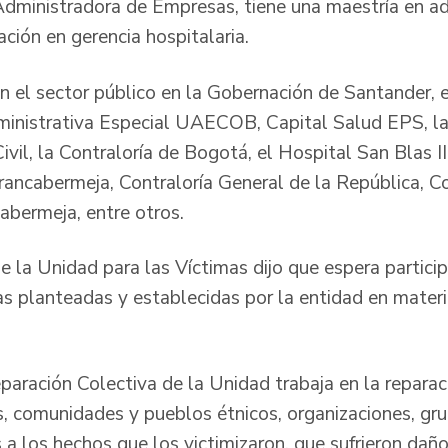
dministradora de Empresas, tiene una maestría en ad
ación en gerencia hospitalaria.
el sector público en la Gobernación de Santander, el
dministrativa Especial UAECOB, Capital Salud EPS, la
vil, la Contraloría de Bogotá, el Hospital San Blas II
rancabermeja, Contraloría General de la República, C
abermeja, entre otros.
e la Unidad para las Víctimas dijo que espera partici
as planteadas y establecidas por la entidad en mater
paración Colectiva de la Unidad trabaja en la repara
s, comunidades y pueblos étnicos, organizaciones, g
 a los hechos que los victimizaron, que sufrieron daños