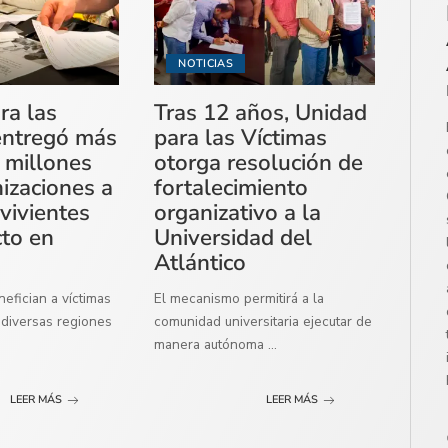
NOTICIAS
ra las
Tras 12 años, Unidad
entregó más
para las Víctimas
 millones
otorga resolución de
izaciones a
fortalecimiento
vivientes
organizativo a la
cto en
Universidad del
Atlántico
efician a víctimas
El mecanismo permitirá a la
diversas regiones
comunidad universitaria ejecutar de
manera autónoma
...
LEER MÁS
LEER MÁS