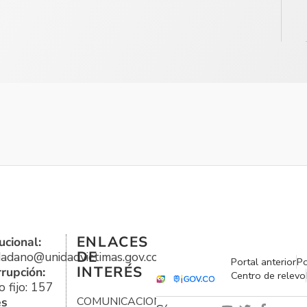
ENLACES
ucional:
DE
udadano@unidadvictimas.gov.co
Portal anterior
Po
INTERÉS
rrupción:
Centro de relevo
 fijo: 157
es
COMUNICACIONES