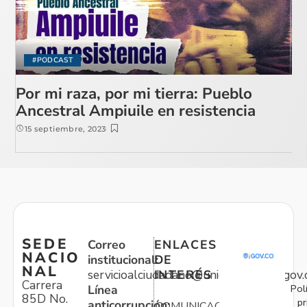
#PODCAST
Por mi raza, por mi tierra: Pueblo
Ancestral Ampiuile en resistencia
15 septiembre, 2023
SEDE
Correo
ENLACES
NACIO
institucional:
DE
NAL
servicioalciudadano@unidadvictimas.gov.
INTERÉS
Carrera
Pol
Línea
85D No.
pr
anticorrupción:
COMUNICACIONES