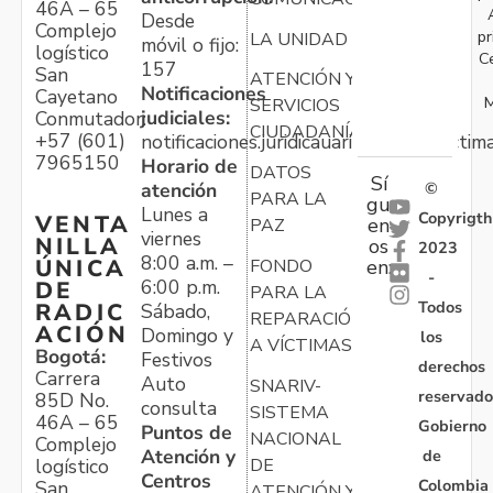
46A – 65
Desde
Complejo
pr
LA UNIDAD
móvil o fijo:
logístico
C
157
San
ATENCIÓN Y
Notificaciones
Cayetano
M
SERVICIOS
judiciales:
Conmutador:
CIUDADANÍA
+57 (601)
notificaciones.juridicauariv@unidadvictim
7965150
Horario de
DATOS
Sí
atención
©
PARA LA
gu
Lunes a
Copyrigth
VENTA
en
PAZ
viernes
NILLA
os
2023
8:00 a.m. –
ÚNICA
FONDO
en:
-
6:00 p.m.
DE
PARA LA
Todos
RADIC
Sábado,
REPARACIÓN
ACIÓN
Domingo y
los
A VÍCTIMAS
Bogotá:
Festivos
derechos
Carrera
Auto
SNARIV-
reservado
85D No.
consulta
SISTEMA
46A – 65
Gobierno
Puntos de
NACIONAL
Complejo
Atención y
de
logístico
DE
Centros
Colombia
San
ATENCIÓN Y