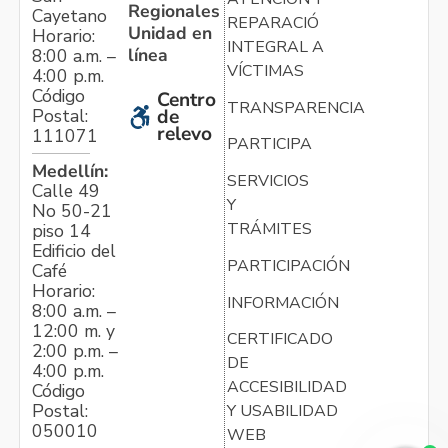
Regionales
Cayetano
REPARACIÓN
Unidad en
Horario:
INTEGRAL A
línea
8:00 a.m. –
VÍCTIMAS
4:00 p.m.
Código
Centro
TRANSPARENCIA
Postal:
de
relevo
111071
PARTICIPA
Medellín:
SERVICIOS
Calle 49
Y
No 50-21
TRÁMITES
piso 14
Edificio del
PARTICIPACIÓN
Café
Horario:
INFORMACIÓN
8:00 a.m. –
12:00 m. y
CERTIFICADO
2:00 p.m. –
DE
4:00 p.m.
ACCESIBILIDAD
Código
Postal:
Y USABILIDAD
050010
WEB