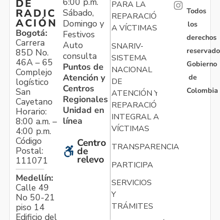
6:00 p.m.
DE
PARA LA
Todos
RADIC
Sábado,
REPARACIÓN
ACIÓN
Domingo y
los
A VÍCTIMAS
Bogotá:
Festivos
derechos
Carrera
Auto
SNARIV-
reservado
85D No.
consulta
SISTEMA
46A – 65
Gobierno
Puntos de
NACIONAL
Complejo
Atención y
de
logístico
DE
Centros
Colombia
San
ATENCIÓN Y
Regionales
Cayetano
REPARACIÓN
Unidad en
Horario:
INTEGRAL A
línea
8:00 a.m. –
VÍCTIMAS
4:00 p.m.
Código
Centro
TRANSPARENCIA
Postal:
de
relevo
111071
PARTICIPA
Medellín:
SERVICIOS
Calle 49
Y
No 50-21
TRÁMITES
piso 14
Edificio del