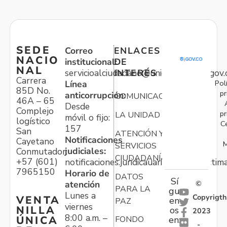
SEDE
Correo
ENLACES
NACIO
institucional:
DE
NAL
servicioalciudadano@unidadvictimas.gov.
INTERÉS
Carrera
Pol
Línea
85D No.
pr
anticorrupción:
COMUNICACIONES
46A – 65
Desde
Complejo
pr
LA UNIDAD
móvil o fijo:
logístico
C
157
San
ATENCIÓN Y
Notificaciones
Cayetano
M
SERVICIOS
judiciales:
Conmutador:
CIUDADANÍA
+57 (601)
notificaciones.juridicauariv@unidadvictim
7965150
Horario de
DATOS
Sí
atención
©
PARA LA
gu
Lunes a
Copyrigth
VENTA
en
PAZ
viernes
NILLA
os
2023
8:00 a.m. –
ÚNICA
FONDO
en:
-