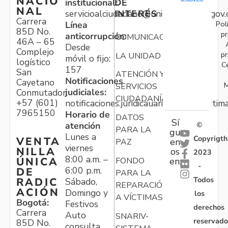
NACIO
institucional:
DE
NAL
servicioalciudadano@unidadvictimas.gov.
INTERÉS
Carrera
Pol
Línea
85D No.
pr
anticorrupción:
COMUNICACIONES
46A – 65
Desde
Complejo
pr
LA UNIDAD
móvil o fijo:
logístico
C
157
San
ATENCIÓN Y
Notificaciones
Cayetano
M
SERVICIOS
judiciales:
Conmutador:
CIUDADANÍA
+57 (601)
notificaciones.juridicauariv@unidadvictim
7965150
Horario de
DATOS
Sí
atención
©
PARA LA
gu
Lunes a
Copyrigth
VENTA
en
PAZ
viernes
NILLA
os
2023
8:00 a.m. –
ÚNICA
FONDO
en:
-
6:00 p.m.
DE
PARA LA
Todos
RADIC
Sábado,
REPARACIÓN
ACIÓN
Domingo y
los
A VÍCTIMAS
Bogotá:
Festivos
derechos
Carrera
Auto
SNARIV-
reservado
85D No.
consulta