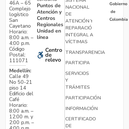
SISTEMA
46A – 65
Gobierno
Puntos de
NACIONAL
Complejo
Atención y
de
logístico
DE
Centros
Colombia
San
ATENCIÓN Y
Regionales
Cayetano
REPARACIÓN
Unidad en
Horario:
INTEGRAL A
línea
8:00 a.m. –
VÍCTIMAS
4:00 p.m.
Código
Centro
TRANSPARENCIA
Postal:
de
relevo
111071
PARTICIPA
Medellín:
SERVICIOS
Calle 49
Y
No 50-21
TRÁMITES
piso 14
Edificio del
PARTICIPACIÓN
Café
Horario:
INFORMACIÓN
8:00 a.m. –
12:00 m. y
CERTIFICADO
2:00 p.m. –
DE
4:00 p.m.