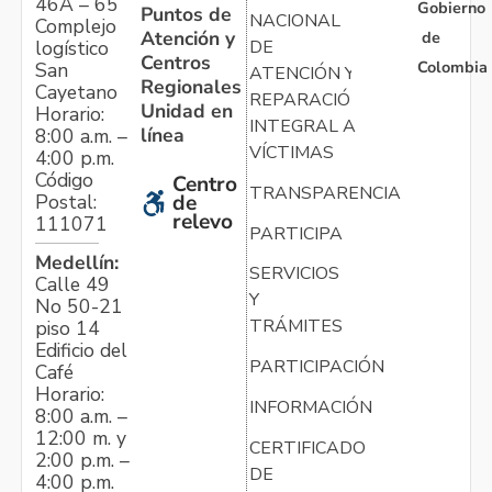
46A – 65
Gobierno
Puntos de
NACIONAL
Complejo
Atención y
de
logístico
DE
Centros
Colombia
San
ATENCIÓN Y
Regionales
Cayetano
REPARACIÓN
Unidad en
Horario:
INTEGRAL A
línea
8:00 a.m. –
VÍCTIMAS
4:00 p.m.
Código
Centro
TRANSPARENCIA
Postal:
de
relevo
111071
PARTICIPA
Medellín:
SERVICIOS
Calle 49
Y
No 50-21
TRÁMITES
piso 14
Edificio del
PARTICIPACIÓN
Café
Horario:
INFORMACIÓN
8:00 a.m. –
12:00 m. y
CERTIFICADO
2:00 p.m. –
DE
4:00 p.m.