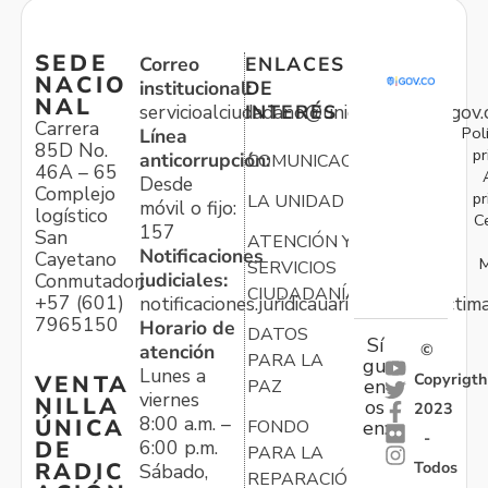
SEDE
Correo
ENLACES
NACIO
institucional:
DE
NAL
servicioalciudadano@unidadvictimas.gov.
INTERÉS
Carrera
Pol
Línea
85D No.
pr
anticorrupción:
COMUNICACIONES
46A – 65
Desde
Complejo
pr
LA UNIDAD
móvil o fijo:
logístico
C
157
San
ATENCIÓN Y
Notificaciones
Cayetano
M
SERVICIOS
judiciales:
Conmutador:
CIUDADANÍA
+57 (601)
notificaciones.juridicauariv@unidadvictim
7965150
Horario de
DATOS
Sí
atención
©
PARA LA
gu
Lunes a
Copyrigth
VENTA
en
PAZ
viernes
NILLA
os
2023
8:00 a.m. –
ÚNICA
FONDO
en:
-
6:00 p.m.
DE
PARA LA
Todos
RADIC
Sábado,
REPARACIÓN