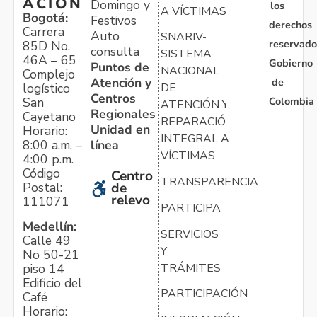
ACIÓN
Domingo y
los
A VÍCTIMAS
Bogotá:
Festivos
derechos
Carrera
Auto
SNARIV-
reservado
85D No.
consulta
SISTEMA
46A – 65
Gobierno
Puntos de
NACIONAL
Complejo
Atención y
de
logístico
DE
Centros
Colombia
San
ATENCIÓN Y
Regionales
Cayetano
REPARACIÓN
Unidad en
Horario:
INTEGRAL A
línea
8:00 a.m. –
VÍCTIMAS
4:00 p.m.
Código
Centro
TRANSPARENCIA
Postal:
de
relevo
111071
PARTICIPA
Medellín:
SERVICIOS
Calle 49
Y
No 50-21
TRÁMITES
piso 14
Edificio del
PARTICIPACIÓN
Café
Horario: