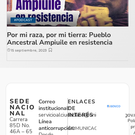
#PODCAST
Por mi raza, por mi tierra: Pueblo
Ancestral Ampiuile en resistencia
15 septiembre, 2023
SEDE
Correo
ENLACES
NACIO
institucional:
DE
NAL
servicioalciudadano@unidadvictimas.gov.
INTERÉS
Carrera
Pol
Línea
85D No.
pr
anticorrupción:
COMUNICACIONES
46A – 65
Desde