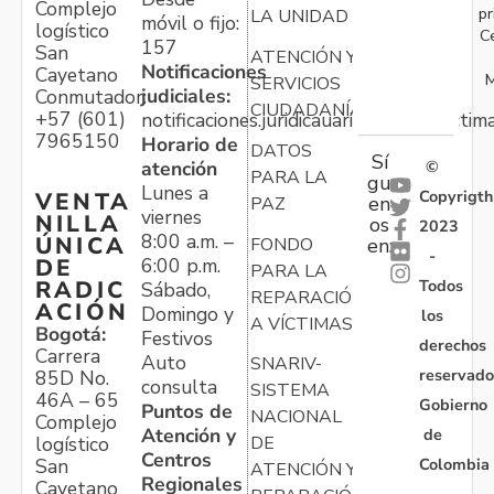
Complejo
pr
LA UNIDAD
móvil o fijo:
logístico
C
157
San
ATENCIÓN Y
Notificaciones
Cayetano
M
SERVICIOS
judiciales:
Conmutador:
CIUDADANÍA
+57 (601)
notificaciones.juridicauariv@unidadvictim
7965150
Horario de
DATOS
Sí
atención
©
PARA LA
gu
Lunes a
Copyrigth
VENTA
en
PAZ
viernes
NILLA
os
2023
8:00 a.m. –
ÚNICA
FONDO
en:
-
6:00 p.m.
DE
PARA LA
Todos
RADIC
Sábado,
REPARACIÓN
ACIÓN
Domingo y
los
A VÍCTIMAS
Bogotá:
Festivos
derechos
Carrera
Auto
SNARIV-
reservado
85D No.
consulta
SISTEMA
46A – 65
Gobierno
Puntos de
NACIONAL
Complejo
Atención y
de
logístico
DE
Centros
Colombia
San
ATENCIÓN Y
Regionales
Cayetano