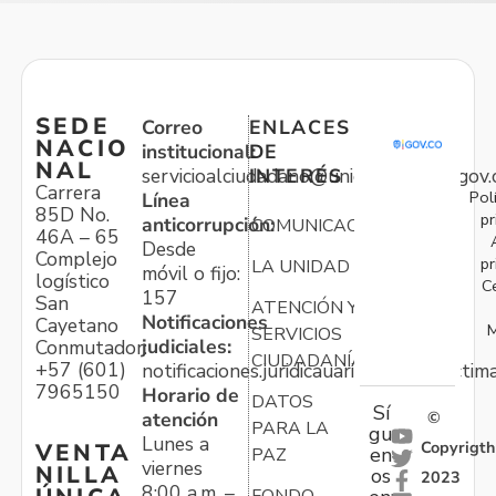
SEDE
Correo
ENLACES
NACIO
institucional:
DE
NAL
servicioalciudadano@unidadvictimas.gov.
INTERÉS
Carrera
Pol
Línea
85D No.
pr
anticorrupción:
COMUNICACIONES
46A – 65
Desde
Complejo
pr
LA UNIDAD
móvil o fijo:
logístico
C
157
San
ATENCIÓN Y
Notificaciones
Cayetano
M
SERVICIOS
judiciales:
Conmutador:
CIUDADANÍA
+57 (601)
notificaciones.juridicauariv@unidadvictim
7965150
Horario de
DATOS
Sí
atención
©
PARA LA
gu
Lunes a
Copyrigth
VENTA
en
PAZ
viernes
NILLA
os
2023
8:00 a.m. –
FONDO