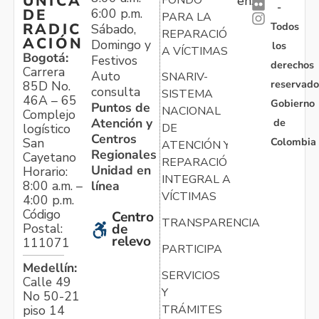
ÚNICA
en:
-
6:00 p.m.
DE
PARA LA
Todos
RADIC
Sábado,
REPARACIÓN
ACIÓN
Domingo y
los
A VÍCTIMAS
Bogotá:
Festivos
derechos
Carrera
Auto
SNARIV-
reservado
85D No.
consulta
SISTEMA
46A – 65
Gobierno
Puntos de
NACIONAL
Complejo
Atención y
de
logístico
DE
Centros
Colombia
San
ATENCIÓN Y
Regionales
Cayetano
REPARACIÓN
Unidad en
Horario:
INTEGRAL A
línea
8:00 a.m. –
VÍCTIMAS
4:00 p.m.
Código
Centro
TRANSPARENCIA
Postal:
de
relevo
111071
PARTICIPA
Medellín:
SERVICIOS
Calle 49
Y
No 50-21
TRÁMITES
piso 14