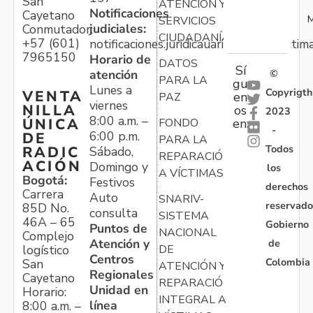
San
ATENCIÓN Y
Notificaciones
Cayetano
M
SERVICIOS
judiciales:
Conmutador:
CIUDADANÍA
+57 (601)
notificaciones.juridicauariv@unidadvictim
7965150
Horario de
DATOS
Sí
atención
©
PARA LA
gu
Lunes a
Copyrigth
VENTA
en
PAZ
viernes
NILLA
os
2023
8:00 a.m. –
ÚNICA
FONDO
en:
-
6:00 p.m.
DE
PARA LA
Todos
RADIC
Sábado,
REPARACIÓN
ACIÓN
Domingo y
los
A VÍCTIMAS
Bogotá:
Festivos
derechos
Carrera
Auto
SNARIV-
reservado
85D No.
consulta
SISTEMA
46A – 65
Gobierno
Puntos de
NACIONAL
Complejo
Atención y
de
logístico
DE
Centros
Colombia
San
ATENCIÓN Y
Regionales
Cayetano
REPARACIÓN
Unidad en
Horario:
INTEGRAL A
línea
8:00 a.m. –