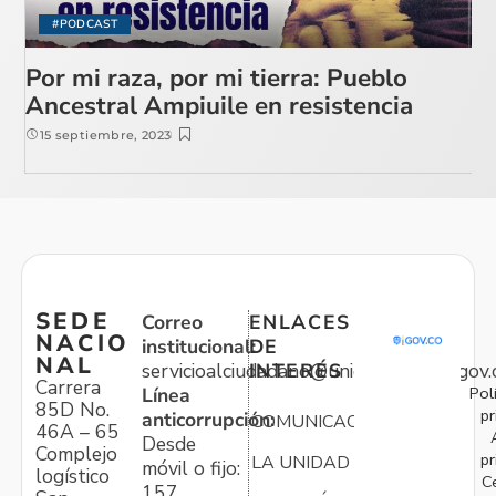
#PODCAST
Por mi raza, por mi tierra: Pueblo
Ancestral Ampiuile en resistencia
15 septiembre, 2023
SEDE
Correo
ENLACES
NACIO
institucional:
DE
NAL
servicioalciudadano@unidadvictimas.gov.
INTERÉS
Carrera
Pol
Línea
85D No.
pr
anticorrupción:
COMUNICACIONES
46A – 65
Desde
Complejo
pr
LA UNIDAD
móvil o fijo:
logístico
C
157