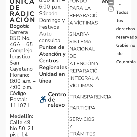
ÚNICA
FONDO
en:
-
6:00 p.m.
DE
PARA LA
Todos
RADIC
Sábado,
REPARACIÓN
ACIÓN
Domingo y
los
A VÍCTIMAS
Bogotá:
Festivos
derechos
Carrera
Auto
SNARIV-
reservado
85D No.
consulta
SISTEMA
46A – 65
Gobierno
Puntos de
NACIONAL
Complejo
Atención y
de
logístico
DE
Centros
Colombia
San
ATENCIÓN Y
Regionales
Cayetano
REPARACIÓN
Unidad en
Horario:
INTEGRAL A
línea
8:00 a.m. –
VÍCTIMAS
4:00 p.m.
Código
Centro
TRANSPARENCIA
Postal:
de
relevo
111071
PARTICIPA
Medellín:
SERVICIOS
Calle 49
Y
No 50-21
TRÁMITES
piso 14