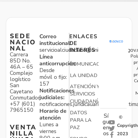
SEDE
Correo
ENLACES
NACIO
institucional:
DE
NAL
servicioalciudadano@unidadvictimas.gov.
INTERÉS
Carrera
Pol
Línea
85D No.
pr
anticorrupción:
COMUNICACIONES
46A – 65
Desde
Complejo
pr
LA UNIDAD
móvil o fijo:
logístico
C
157
San
ATENCIÓN Y
Notificaciones
Cayetano
M
SERVICIOS
judiciales:
Conmutador:
CIUDADANÍA
+57 (601)
notificaciones.juridicauariv@unidadvictim
7965150
Horario de
DATOS
Sí
atención
©
PARA LA
gu
Lunes a
Copyrigth
VENTA
en
PAZ
viernes
NILLA
os
2023
8:00 a.m. –