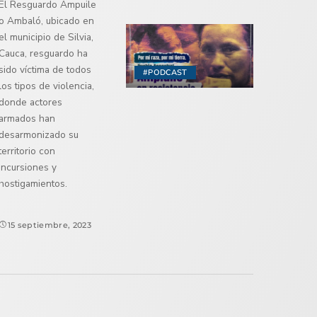
El Resguardo Ampuile
o Ambaló, ubicado en
el municipio de Silvia,
Cauca, resguardo ha
sido víctima de todos
#PODCAST
los tipos de violencia,
donde actores
armados han
desarmonizado su
territorio con
incursiones y
hostigamientos.
15 septiembre, 2023