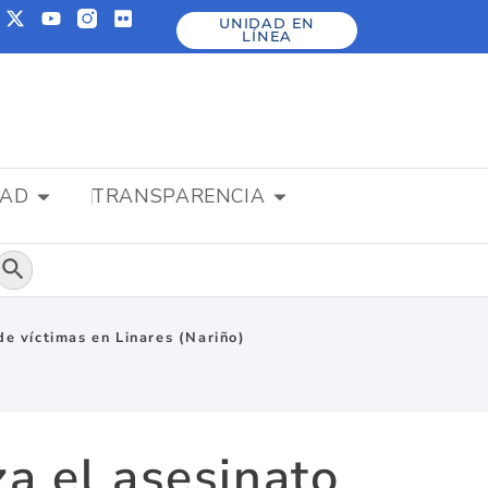
UNIDAD EN
LÍNEA
DAD
TRANSPARENCIA
Botón de búsqueda
de víctimas en Linares (Nariño)
a el asesinato