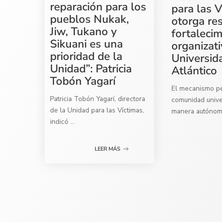
reparación para los
para las V
pueblos Nukak,
otorga re
Jiw, Tukano y
fortaleci
Sikuani es una
organizati
prioridad de la
Universid
Unidad”: Patricia
Atlántico
Tobón Yagarí
El mecanismo per
Patricia Tobón Yagarí, directora
comunidad univer
de la Unidad para las Víctimas,
manera autóno
indicó
...
LEER MÁS