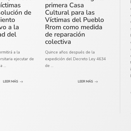
íctimas
primera Casa
solución de
Cultural para las
miento
Víctimas del Pueblo
vo a la
Rrom como medida
ad del
de reparación
colectiva
mitirá a la
Quince años después de la
sitaria ejecutar de
expedición del Decreto Ley 4634
ma
...
de
...
LEER MÁS
LEER MÁS