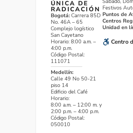
Sábado, Dom
ÚNICA DE
Festivos Aut
RADICACIÓN
Puntos de A
Bogotá:
Carrera 85D
Centros Reg
No. 46A – 65
Unidad en l
Complejo logístico
San Cayetano
Horario: 8:00 a.m. –
Centro d
4:00 p.m.
Código Postal:
111071
Medellín:
Calle 49 No 50-21
piso 14
Edificio del Café
Horario:
8:00 a.m. – 12:00 m. y
2:00 p.m. – 4:00 p.m.
Código Postal:
050010