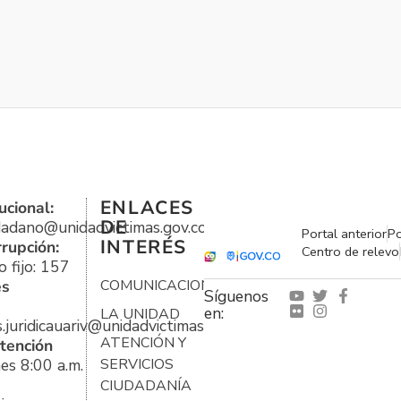
ENLACES
ucional:
DE
udadano@unidadvictimas.gov.co
Portal anterior
Po
INTERÉS
rrupción:
Centro de relevo
 fijo: 157
es
COMUNICACIONES
Síguenos
en:
LA UNIDAD
s.juridicauariv@unidadvictimas.gov.co
ATENCIÓN Y
tención
es 8:00 a.m.
SERVICIOS
CIUDADANÍA