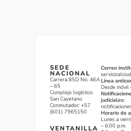
SEDE
Correo instit
NACIONAL
servicioalci
Carrera 85D No. 46A
Línea antico
– 65
Desde móvil o
Complejo logístico
Notificacion
San Cayetano
judiciales:
Conmutador: +57
notificacione
(601) 7965150
Horario de a
Lunes a viern
– 6:00 p.m.
VENTANILLA