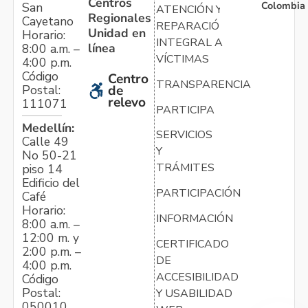
Centros
Colombia
San
ATENCIÓN Y
Regionales
Cayetano
REPARACIÓN
Unidad en
Horario:
INTEGRAL A
línea
8:00 a.m. –
VÍCTIMAS
4:00 p.m.
Código
Centro
TRANSPARENCIA
Postal:
de
relevo
111071
PARTICIPA
Medellín:
SERVICIOS
Calle 49
Y
No 50-21
TRÁMITES
piso 14
Edificio del
PARTICIPACIÓN
Café
Horario:
INFORMACIÓN
8:00 a.m. –
12:00 m. y
CERTIFICADO
2:00 p.m. –
DE
4:00 p.m.
ACCESIBILIDAD
Código
Postal:
Y USABILIDAD
050010