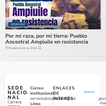
#PODCAST
Por mi raza, por mi tierra: Pueblo
Ancestral Ampiuile en resistencia
15 septiembre, 2023
SEDE
Correo
ENLACES
NACIO
institucional:
DE
NAL
servicioalciudadano@unidadvictimas.gov.
INTERÉS
Carrera
Pol
Línea