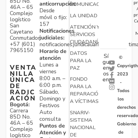
85D No.
pr
anticorrupción:
COMUNICACIONES
46A – 65
Desde
Complejo
pr
LA UNIDAD
móvil o fijo:
logístico
C
157
San
ATENCIÓN Y
Notificaciones
Cayetano
M
SERVICIOS
judiciales:
Conmutador:
CIUDADANÍA
+57 (601)
notificaciones.juridicauariv@unidadvictim
7965150
Horario de
DATOS
Sí
atención
©
PARA LA
gu
Lunes a
Copyrigth
VENTA
en
PAZ
viernes
NILLA
os
2023
8:00 a.m. –
ÚNICA
FONDO
en:
-
6:00 p.m.
DE
PARA LA
Todos
RADIC
Sábado,
REPARACIÓN
ACIÓN
Domingo y
los
A VÍCTIMAS
Bogotá:
Festivos
derechos
Carrera
Auto
SNARIV-
reservado
85D No.
consulta
SISTEMA
46A – 65
Gobierno
Puntos de
NACIONAL
Complejo
Atención y
de
logístico
DE